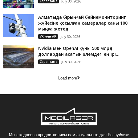
Сараптама
July 30, 2026
Алматыда бірыңғай бейнемониторинг
жүйесіне қосылған камералар саны 100
мыңға жетеді
VR мен AR
July 30, 2026
Nvidia мен OpenAI құны 500 млрд
доллардан асатын әлемдегі ең ірі...
Сараптама
July 30, 2026
Load more
Мы ежедневно предоставляем вам актуальные для Республики