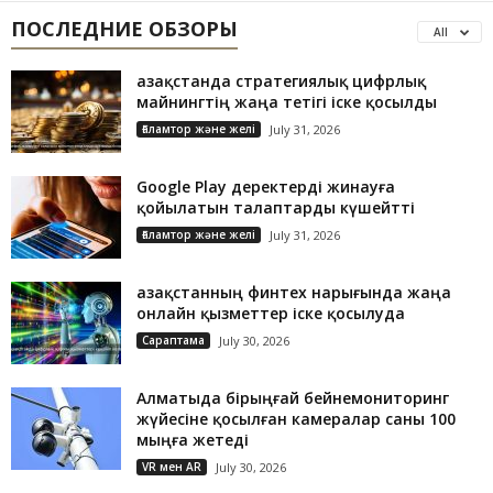
ПОСЛЕДНИЕ ОБЗОРЫ
All
Қазақстанда стратегиялық цифрлық
майнингтің жаңа тетігі іске қосылды
Ғаламтор және желі
July 31, 2026
Google Play деректерді жинауға
қойылатын талаптарды күшейтті
Ғаламтор және желі
July 31, 2026
Қазақстанның финтех нарығында жаңа
онлайн қызметтер іске қосылуда
Сараптама
July 30, 2026
Алматыда бірыңғай бейнемониторинг
жүйесіне қосылған камералар саны 100
мыңға жетеді
VR мен AR
July 30, 2026