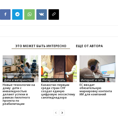
ЭТО МОЖЕТ БЫТЬ ИНТЕРЕСНО
ЕЩЕ ОТ АВТОРА
Дети и материнство
Интернет и сеть
Интернет и сеть
Новые технологии на
Казахстан первым
ЕС вводит
дому: дети с
среди стран СНГ
обязательную
инвалидностью
создал единую
маркировку контента
делают успехи в
цифровую экосистему
ИИ для компаний
рамках пилотного
санэпиднадзора
проекта по
реабилитации