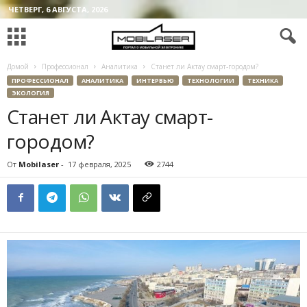
ЧЕТВЕРГ, 6 АВГУСТА, 2026
Домой
Профессионал
Аналитика
Станет ли Актау смарт-городом?
ПРОФЕССИОНАЛ
АНАЛИТИКА
ИНТЕРВЬЮ
ТЕХНОЛОГИИ
ТЕХНИКА
ЭКОЛОГИЯ
Станет ли Актау смарт-
городом?
От
Mobilaser
-
17 февраля, 2025
2744