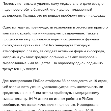
Поэтому нет смысла удалять саму жидкость, это даже вредно,
надо просто убить бактерий, что и делает плазменный
дезодорант. Правда, это не решает проблему пятен на одежде.
Одно из главных преимуществ технологии в отсутствии прямого
контакта с кожей, что минимизирует раздражение. Также в
процессе не закупориваются поры и сохраняется функция
охлаждения организма. PlaDeo генерирует холодную
атмосферную плазму, та создает активные формы кислорода,
которые и убивают вредную органику – самих микробов и
выработанные ими вещества. На обработку одной подмышки
требуется 1,5 минуты.
Для тестирования PlaDeo отобрали 33 респондента из 19 стран,
чей запаха пота уже не удавалось устранить косметическими
средствами и они были готовы прибегнуть к медицинскому
вмешательству. 94 % из них по итогам работы с PlaDeo
сообщили, что запах исчез почти полностью. Исследования
показали, что плазма без труда уничтожает более 90 %