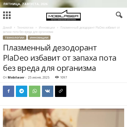
ПЯТНИЦА, 7 АВГУСТА, 2026
Домой
Технологии
Инновации
Плазменный дезодорант PlaDeo избавит от
запаха пота без вреда для организма
ТЕХНОЛОГИИ
ИННОВАЦИИ
Плазменный дезодорант
PlaDeo избавит от запаха пота
без вреда для организма
От
Mobilaser
-
25 июня, 2025
1097