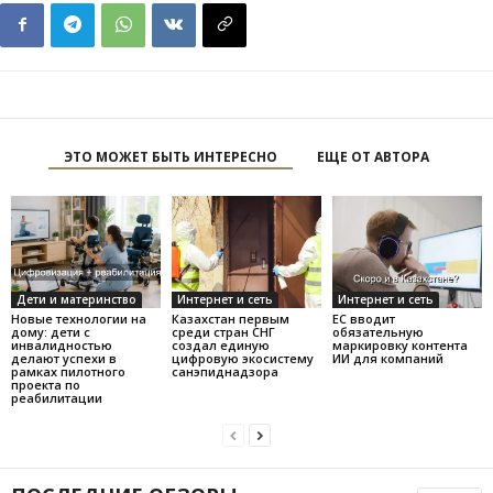
ЭТО МОЖЕТ БЫТЬ ИНТЕРЕСНО
ЕЩЕ ОТ АВТОРА
Дети и материнство
Интернет и сеть
Интернет и сеть
Новые технологии на
Казахстан первым
ЕС вводит
дому: дети с
среди стран СНГ
обязательную
инвалидностью
создал единую
маркировку контента
делают успехи в
цифровую экосистему
ИИ для компаний
рамках пилотного
санэпиднадзора
проекта по
реабилитации