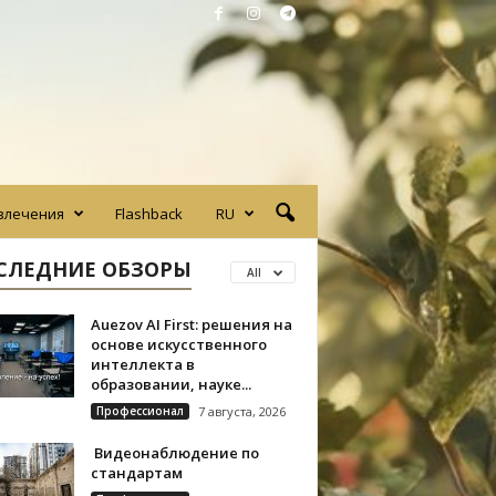
влечения
Flashback
RU
СЛЕДНИЕ ОБЗОРЫ
All
Auezov AI First: решения на
основе искусственного
интеллекта в
образовании, науке...
Профессионал
7 августа, 2026
Видеонаблюдение по
стандартам