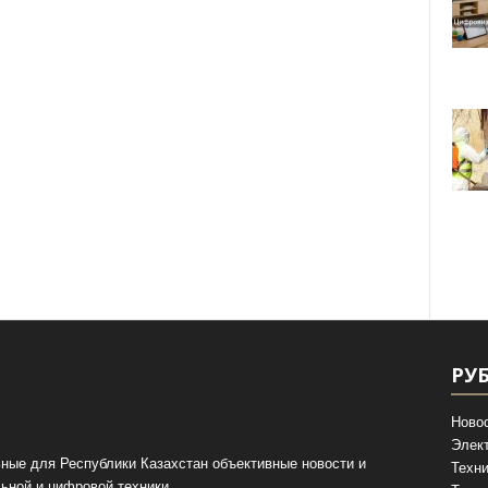
РУ
Ново
Элек
ные для Республики Казахстан объективные новости и
Техни
ьной и цифровой техники.