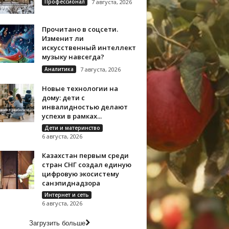
Профессионал
7 августа, 2026
Прочитано в соцсети.
Изменит ли
искусственный интеллект
музыку навсегда?
Аналитика
7 августа, 2026
Новые технологии на
дому: дети с
инвалидностью делают
успехи в рамках...
Дети и материнство
6 августа, 2026
Казахстан первым среди
стран СНГ создал единую
цифровую экосистему
санэпиднадзора
Интернет и сеть
6 августа, 2026
Загрузить больше