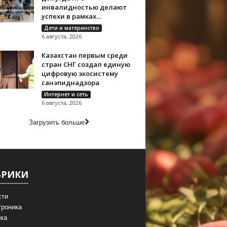
инвалидностью делают
успехи в рамках...
Дети и материнство
6 августа, 2026
Казахстан первым среди
стран СНГ создал единую
цифровую экосистему
санэпиднадзора
Интернет и сеть
6 августа, 2026
Загрузить больше
БРИКИ
сти
троника
ка