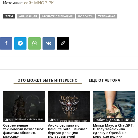
Источник:
сайт МИОР РК
ТЕГИ
АНИМАЦИЯ
МУЛЬТИПЛИКАЦИЯ
НОВОСТЬ
ТЕЛЕКАНАЛ
ЭТО МОЖЕТ БЫТЬ ИНТЕРЕСНО
ЕЩЕ ОТ АВТОРА
Игры
Игры
Роботы, дроны и ИИ
Современные
Анонс сериала по
Микки Маус и ChatGPT:
технологии позволяют
Baldur’s Gate 3 вызвал
Disney заключила
фанатам обновить
бурную реакцию
сделку с OpenAI на
классику
пользователей
короткие ролики