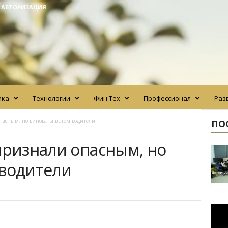
/ АВТОРИЗАЦИЯ
ика
Технологии
Фин Тех
Профессионал
Раз
опасным, но виноваты в этом водители
ПО
признали опасным, но
 водители