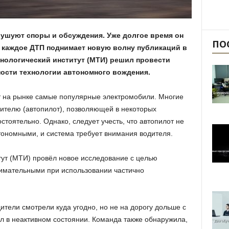
бушуют споры и обсуждения. Уже долгое время он
ПО
и каждое ДТП поднимает новую волну публикаций в
хнологический институт (МТИ) решил провести
ости технологии автономного вождения.
ит на рынке самые популярные электромобили. Многие
ителю (автопилот), позволяющей в некоторых
тоятельно. Однако, следует учесть, что автопилот не
тономными, и система требует внимания водителя.
тут (МТИ) провёл новое исследование с целью
нимательными при использовании частично
ители смотрели куда угодно, но не на дорогу дольше с
ыл в неактивном состоянии. Команда также обнаружила,