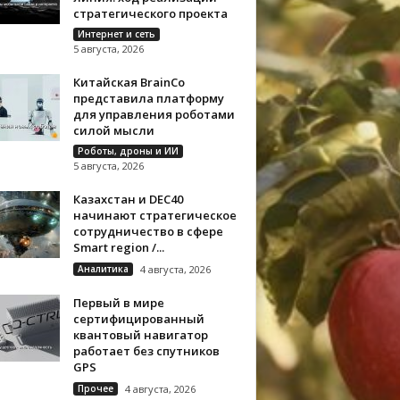
стратегического проекта
Интернет и сеть
5 августа, 2026
Китайская BrainCo
представила платформу
для управления роботами
силой мысли
Роботы, дроны и ИИ
5 августа, 2026
Казахстан и DEC40
начинают стратегическое
сотрудничество в сфере
Smart region /...
Аналитика
4 августа, 2026
Первый в мире
сертифицированный
квантовый навигатор
работает без спутников
GPS
Прочее
4 августа, 2026