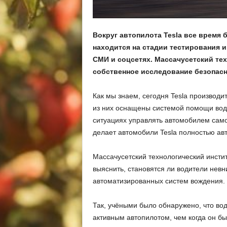
Вокруг автопилота Tesla все время 
находится на стадии тестирования 
СМИ и соцсетях. Массачусетский те
собственное исследование безопасн
Как мы знаем, сегодня Tesla производ
из них оснащены системой помощи вод
ситуациях управлять автомобилем самос
делает автомобили Tesla полностью ав
Массачусетский технологический инсти
выяснить, становятся ли водители нев
автоматизированных систем вождения.
Так, учёными было обнаружено, что вод
активным автопилотом, чем когда он б