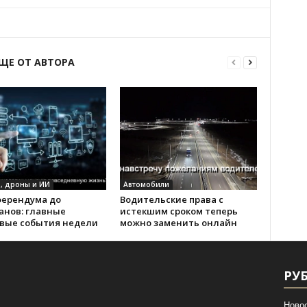
ЩЕ ОТ АВТОРА
, дроны и ИИ
Автомобили
ферендума до
Водительские права с
анов: главные
истекшим сроком теперь
вые события недели
можно заменить онлайн
РУ
Ново