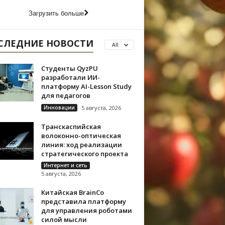
Загрузить больше
СЛЕДНИЕ НОВОСТИ
All
Студенты QyzPU
разработали ИИ-
платформу AI-Lesson Study
для педагогов
Инновации
5 августа, 2026
Транскаспийская
волоконно-оптическая
линия: ход реализации
стратегического проекта
Интернет и сеть
5 августа, 2026
Китайская BrainCo
представила платформу
для управления роботами
силой мысли