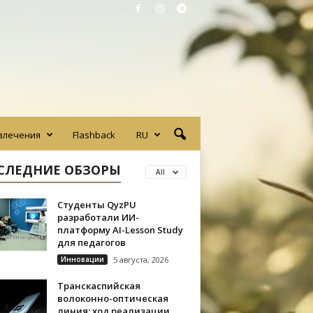
влечения
Flashback
RU
СЛЕДНИЕ ОБЗОРЫ
All
Студенты QyzPU
разработали ИИ-
платформу AI-Lesson Study
для педагогов
Инновации
5 августа, 2026
Транскаспийская
волоконно-оптическая
линия: ход реализации