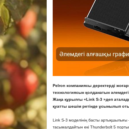
Pelron компаниясы деректерді жоғар
технологиясын қолданатын әлемдег
Жаңа құрылғы «Link S-3 »деп аталад
қуатты шешім ретінде ұсынылып от
Link S-3 моделінің басты артықшылығы 
тасымалдайтын екі Thunderbolt 5 портыны