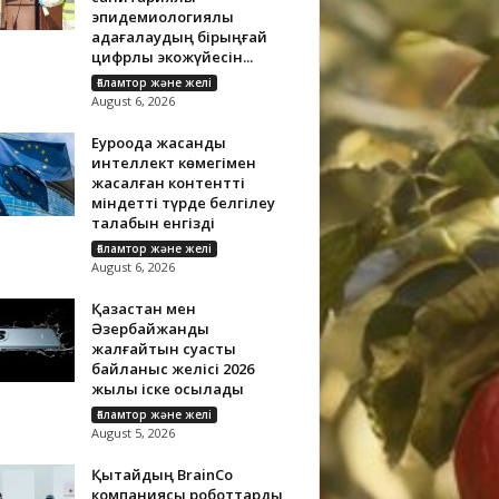
эпидемиологиялық
қадағалаудың бірыңғай
цифрлық экожүйесін...
Ғаламтор және желі
August 6, 2026
Еуроодақ жасанды
интеллект көмегімен
жасалған контентті
міндетті түрде белгілеу
талабын енгізді
Ғаламтор және желі
August 6, 2026
Қазақстан мен
Әзербайжанды
жалғайтын суасты
байланыс желісі 2026
жылы іске қосылады
Ғаламтор және желі
August 5, 2026
Қытайдың BrainCo
компаниясы роботтарды