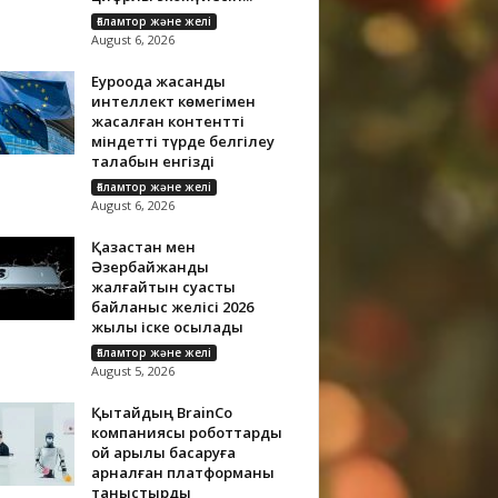
Ғаламтор және желі
August 6, 2026
Еуроодақ жасанды
интеллект көмегімен
жасалған контентті
міндетті түрде белгілеу
талабын енгізді
Ғаламтор және желі
August 6, 2026
Қазақстан мен
Әзербайжанды
жалғайтын суасты
байланыс желісі 2026
жылы іске қосылады
Ғаламтор және желі
August 5, 2026
Қытайдың BrainCo
компаниясы роботтарды
ой арқылы басқаруға
арналған платформаны
таныстырды