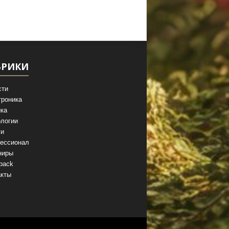
БРИКИ
сти
троника
ка
логии
ги
ессионал
ниры
back
акты