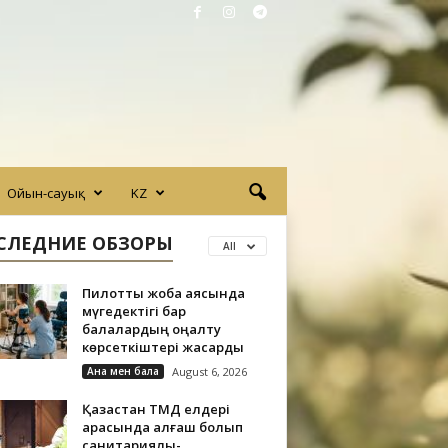
Ойын-сауық
KZ
СЛЕДНИЕ ОБЗОРЫ
All
Пилоттық жоба аясында
мүгедектігі бар
балалардың оңалту
көрсеткіштері жақсарды
Ана мен бала
August 6, 2026
Қазақстан ТМД елдері
арасында алғаш болып
санитариялық-