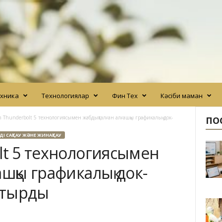
хника
Технологиялар
Фин Тех
Кәсіби маман
n Thunderbolt 5 технологиясымен жабдықталған алғашқы графикалық док-
ПО
ДІ САҚТАУ ЖӘНЕ ЖИНАҚТАУ
lt 5 технологиясымен
ашқы графикалық док-
стырды