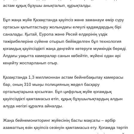
астам құқық бұзушы анықталып, құрықталды.
Бұл жаңа жүйе Қазақстанда қауіпсіз және заманауи өмір сүру
ортасын қалыптастыру жолындағы елеулі қадамдардың бірі
саналады. Қытай, Еуропа және Ресей елдерінің үздік
тәжірибелеріне сүйене отырып бейімделген бұл технология
қоғамдық қауіпсіздікті жаңа деңгейге көтеруге мүмкіндік береді.
Алдағы уақытта камералар санын көбейтіп, жүйені одан әрі
кеңейту жоспарланып отыр.
Қазақстанда 1,3 миллионнан астам бейнебақылау камерасы
бар, оның 310 мыңы полицияның жедел басқару
орталықтарына қосылған. Бұл цифрлық жүйе қоғамдық
қауіпсіздікті қамтамасыз етіп, құқық бұзушылықтардың алдын
алуда негізгі құралға айналды.
Жаңа бейнемониторинг жүйесінің басты мақсаты – әрбір
азаматтың өзін қауіпсіз сезінуін қамтамасыз ету. Қоғамда тәртіп