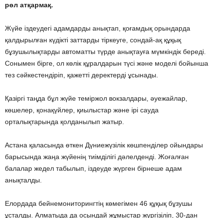
рөл атқармақ.
Жүйе іздеудегі адамдарды анықтап, қоғамдық орындарда
қалдырылған күдікті заттарды тіркеуге, сондай-ақ құқық
бұзушылықтарды автоматты түрде анықтауға мүмкіндік береді.
Сонымен бірге, ол көлік құралдарын түсі және моделі бойынша
тез сәйкестендіріп, қажетті деректерді ұсынады.
Қазіргі таңда бұл жүйе теміржол вокзалдары, әуежайлар,
көшелер, қонақүйлер, қиылыстар және ірі сауда
орталықтарында қолданылып жатыр.
Астана қаласында өткен Дүниежүзілік көшпенділер ойындары
барысында жаңа жүйенің тиімділігі дәлелденді. Жоғалған
балалар жедел табылып, іздеуде жүрген бірнеше адам
анықталды.
Елордада бейнемониторингтің көмегімен 46 құқық бұзушы
ұсталды. Алматыда да осындай жұмыстар жүргізіліп, 30-дан