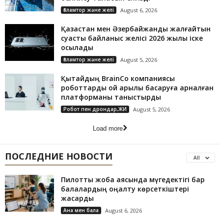
Ғаламтор және желі
August 6, 2026
Қазақстан мен Әзербайжанды жалғайтын
суасты байланыс желісі 2026 жылы іске
қосылады
Ғаламтор және желі
August 5, 2026
Қытайдың BrainCo компаниясы
роботтарды ой арқылы басқаруға арналған
платформаны таныстырды
Робот пен дрондар,ЖИ
August 5, 2026
Load more
ПОСЛЕДНИЕ НОВОСТИ
All
Пилоттық жоба аясында мүгедектігі бар
балалардың оңалту көрсеткіштері
жақсарды
Ана мен бала
August 6, 2026