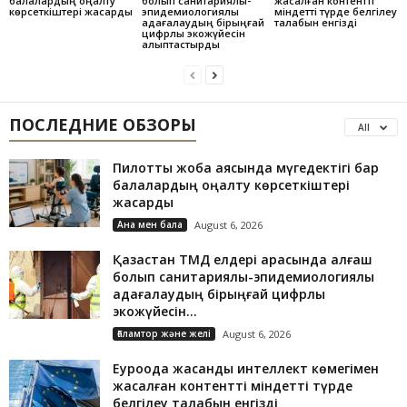
балалардың оңалту
болып санитариялық-
жасалған контентті
көрсеткіштері жақсарды
эпидемиологиялық
міндетті түрде белгілеу
қадағалаудың бірыңғай
талабын енгізді
цифрлық экожүйесін
қалыптастырды
ПОСЛЕДНИЕ ОБЗОРЫ
All
Пилоттық жоба аясында мүгедектігі бар
балалардың оңалту көрсеткіштері
жақсарды
Ана мен бала
August 6, 2026
Қазақстан ТМД елдері арасында алғаш
болып санитариялық-эпидемиологиялық
қадағалаудың бірыңғай цифрлық
экожүйесін...
Ғаламтор және желі
August 6, 2026
Еуроодақ жасанды интеллект көмегімен
жасалған контентті міндетті түрде
белгілеу талабын енгізді