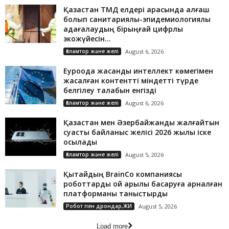
Қазақстан ТМД елдері арасында алғаш
болып санитариялық-эпидемиологиялық
қадағалаудың бірыңғай цифрлық
экожүйесін...
Ғаламтор және желі
August 6, 2026
Еуроодақ жасанды интеллект көмегімен
жасалған контентті міндетті түрде
белгілеу талабын енгізді
Ғаламтор және желі
August 6, 2026
Қазақстан мен Әзербайжанды жалғайтын
суасты байланыс желісі 2026 жылы іске
қосылады
Ғаламтор және желі
August 5, 2026
Қытайдың BrainCo компаниясы
роботтарды ой арқылы басқаруға арналған
платформаны таныстырды
Робот пен дрондар,ЖИ
August 5, 2026
Load more