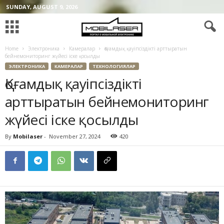
SUNDAY, AUGUST 9, 2026
Home
Электроника
Камералар
Қоғамдық қауіпсіздікті арттыратын
бейнемониторинг жүйесі іске қосылды
ЭЛЕКТРОНИКА
КАМЕРАЛАР
ТЕХНОЛОГИЯЛАР
Қоғамдық қауіпсіздікті
арттыратын бейнемониторинг
жүйесі іске қосылды
By
Mobilaser
-
November 27, 2024
420