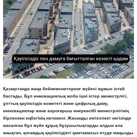
Қазақстанда жаңа бейнемониторинг жүйесі жұмыс істей
бастады. Бұл инновациялық жоба ішкі істер министрлігі,
ұлттық қауіпсіздік комитеті және цифрлық даму,
инновациялар және аэроғарыш өнеркәсібі министрлігінің
бірлескен еңбегінің нәтижесі. Жасанды интеллект негізінде
жасалған бұл жүйе құқық бұзушылықтарды алдын ала
анықтап, қоғамдық қауіпсіздікті қамтамасыз етуде маңызды