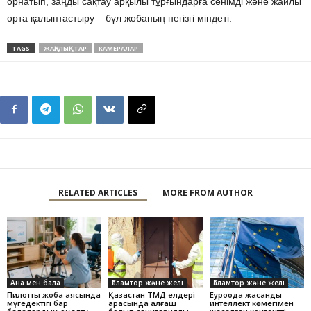
орнатып, заңды сақтау арқылы тұрғындарға сенімді және жайлы
орта қалыптастыру – бұл жобаның негізгі міндеті.
TAGS
ЖАҢАЛЫҚТАР
КАМЕРАЛАР
RELATED ARTICLES
MORE FROM AUTHOR
Ана мен бала
Ғаламтор және желі
Ғаламтор және желі
Пилоттық жоба аясында
Қазақстан ТМД елдері
Еуроодақ жасанды
мүгедектігі бар
арасында алғаш
интеллект көмегімен