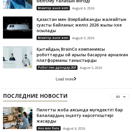
белгілеу талабын енгізді
Ғаламтор және желі
August 6, 2026
Қазақстан мен Әзербайжанды жалғайтын
суасты байланыс желісі 2026 жылы іске
қосылады
Ғаламтор және желі
August 5, 2026
Қытайдың BrainCo компаниясы
роботтарды ой арқылы басқаруға арналған
платформаны таныстырды
Робот пен дрондар,ЖИ
August 5, 2026
Load more
ПОСЛЕДНИЕ НОВОСТИ
All
Пилоттық жоба аясында мүгедектігі бар
балалардың оңалту көрсеткіштері
жақсарды
Ана мен бала
August 6, 2026