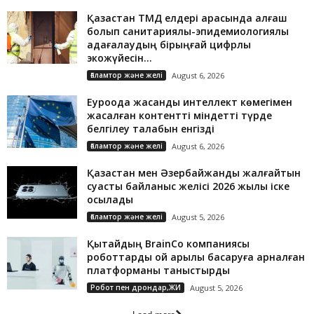
Қазақстан ТМД елдері арасында алғаш
болып санитариялық-эпидемиологиялық
қадағалаудың бірыңғай цифрлық
экожүйесін...
Ғаламтор және желі
August 6, 2026
Еуроодақ жасанды интеллект көмегімен
жасалған контентті міндетті түрде
белгілеу талабын енгізді
Ғаламтор және желі
August 6, 2026
Қазақстан мен Әзербайжанды жалғайтын
суасты байланыс желісі 2026 жылы іске
қосылады
Ғаламтор және желі
August 5, 2026
Қытайдың BrainCo компаниясы
роботтарды ой арқылы басқаруға арналған
платформаны таныстырды
Робот пен дрондар,ЖИ
August 5, 2026