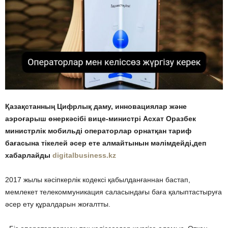
Қазақстанның Цифрлық даму, инновациялар және
аэроғарыш өнеркәсібі вице-министрі Асхат Оразбек
министрлік мобильді операторлар орнатқан тариф
бағасына тікелей әсер ете алмайтынын мәлімдейді,деп
хабарлайды
digitalbusiness.kz
2017 жылы кәсіпкерлік кодексі қабылданғаннан бастап,
мемлекет телекоммуникация саласындағы баға қалыптастыруға
әсер ету құралдарын жоғалтты.