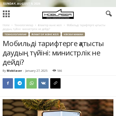
SUNDAY, AUGUST 9, 2026
Home
Технологиялар
Ғаламтор және желі
Мобильді тарифтерге қатысты
даудың түйіні: министрлік не дейді?
ТЕХНОЛОГИЯЛАР
ҒАЛАМТОР ЖӘНЕ ЖЕЛІ
КӘСІБИ МАМАН
Мобильді тарифтерге қатысты
даудың түйіні: министрлік не
дейді?
By
Mobilaser
-
January 27, 2025
566