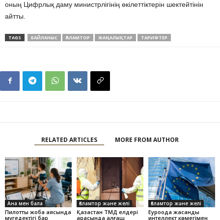
оның Цифрлық даму министрлігінің өкілеттіктерін шектейтінін
айтты.
TAGS
БАЙЛАНЫС
ҒАЛАМТОР
ЖАҢАЛЫҚТАР
ТАРИФТЕР
RELATED ARTICLES
MORE FROM AUTHOR
Ана мен бала
Ғаламтор және желі
Ғаламтор және желі
Пилоттық жоба аясында
Қазақстан ТМД елдері
Еуроодақ жасанды
мүгедектігі бар
арасында алғаш
интеллект көмегімен