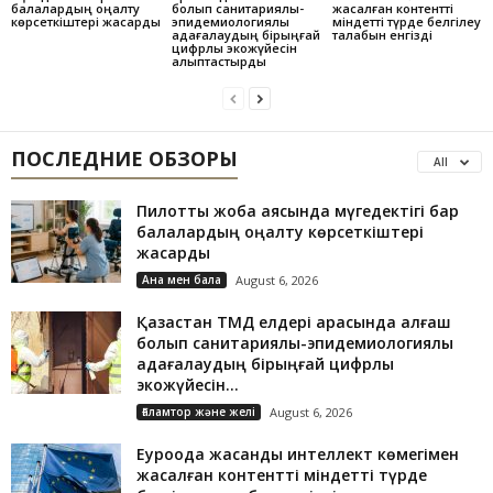
балалардың оңалту
болып санитариялық-
жасалған контентті
көрсеткіштері жақсарды
эпидемиологиялық
міндетті түрде белгілеу
қадағалаудың бірыңғай
талабын енгізді
цифрлық экожүйесін
қалыптастырды
ПОСЛЕДНИЕ ОБЗОРЫ
All
Пилоттық жоба аясында мүгедектігі бар
балалардың оңалту көрсеткіштері
жақсарды
Ана мен бала
August 6, 2026
Қазақстан ТМД елдері арасында алғаш
болып санитариялық-эпидемиологиялық
қадағалаудың бірыңғай цифрлық
экожүйесін...
Ғаламтор және желі
August 6, 2026
Еуроодақ жасанды интеллект көмегімен
жасалған контентті міндетті түрде