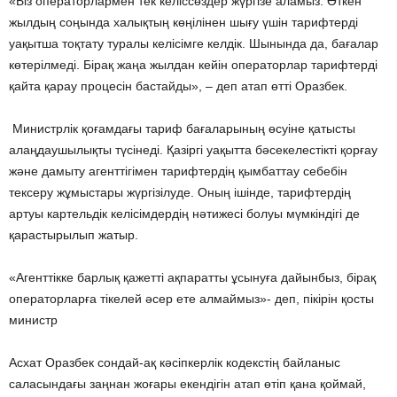
«Біз операторлармен тек келіссөздер жүргізе аламыз. Өткен
жылдың соңында халықтың көңілінен шығу үшін тарифтерді
уақытша тоқтату туралы келісімге келдік. Шынында да, бағалар
көтерілмеді. Бірақ жаңа жылдан кейін операторлар тарифтерді
қайта қарау процесін бастайды», – деп атап өтті Оразбек.
Министрлік қоғамдағы тариф бағаларының өсуіне қатысты
алаңдаушылықты түсінеді. Қазіргі уақытта бәсекелестікті қорғау
және дамыту агенттігімен тарифтердің қымбаттау себебін
тексеру жұмыстары жүргізілуде. Оның ішінде, тарифтердің
артуы картельдік келісімдердің нәтижесі болуы мүмкіндігі де
қарастырылып жатыр.
«Агенттікке барлық қажетті ақпаратты ұсынуға дайынбыз, бірақ
операторларға тікелей әсер ете алмаймыз»- деп, пікірін қосты
министр
Асхат Оразбек сондай-ақ кәсіпкерлік кодекстің байланыс
саласындағы заңнан жоғары екендігін атап өтіп қана қоймай,