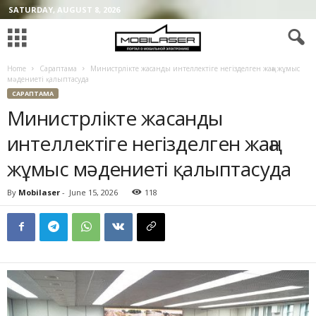
SATURDAY, AUGUST 8, 2026
Home
Сараптама
Министрлікте жасанды интеллектіге негізделген жаңа жұмыс
мәдениеті қалыптасуда
САРАПТАМА
Министрлікте жасанды
интеллектіге негізделген жаңа
жұмыс мәдениеті қалыптасуда
By
Mobilaser
-
June 15, 2026
118