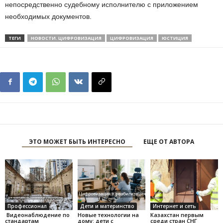
непосредственно судебному исполнителю с приложением
необходимых документов.
ТЕГИ
НОВОСТИ. ЦИФРОВИЗАЦИЯ
ЦИФРОВИЗАЦИЯ
ЮСТИЦИЯ
ЭТО МОЖЕТ БЫТЬ ИНТЕРЕСНО
ЕЩЕ ОТ АВТОРА
Профессионал
Дети и материнство
Интернет и сеть
Видеонаблюдение по
Новые технологии на
Казахстан первым
стандартам
дому: дети с
среди стран СНГ