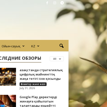
Ойын-сауық
KZ
СЛЕДНИЕ ОБЗОРЫ
All
Қазақстанда стратегиялық
цифрлық майнингтің
жаңа тетігі іске қосылды
Ғаламтор және желі
July 31, 2026
Google Play деректерді
жинауға қойылатын
талаптарды күшейтті