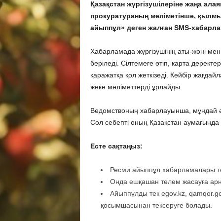
Қазақстан жүргізушілеріне жаңа ала
прокуратураның мәліметінше, қылмы
айыппұл» деген жалған SMS-хабарла
Хабарламада жүргізушінің аты-жөні мен к
беріледі. Сілтемеге өтіп, карта деректе
қаражатқа қол жеткізеді. Кейбір жағдай
жеке мәліметтерді ұрлайды.
Ведомствоның хабарлауынша, мұндай әре
Сол себепті оның Қазақстан аумағында 
Есте сақтаңыз:
Ресми айыппұл хабарламалары тек
Онда ешқашан төлем жасауға арн
Айыппұлды тек egov.kz, qamqor.g
қосымшасынан тексеруге болады.