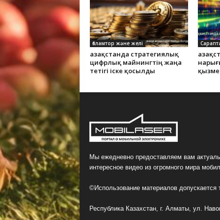
Ғаламтор және желі
Сарапт
Қазақстанда стратегиялық
Қазақ
цифрлық майнингтің жаңа
нарығ
тетігі іске қосылды
қызме
Мы ежедневно предоставляем вам актуаль
интересное видео из огромного мира мобил
©Использование материалов допускается т
Республика Казахстан, г. Алматы, ул. Навои