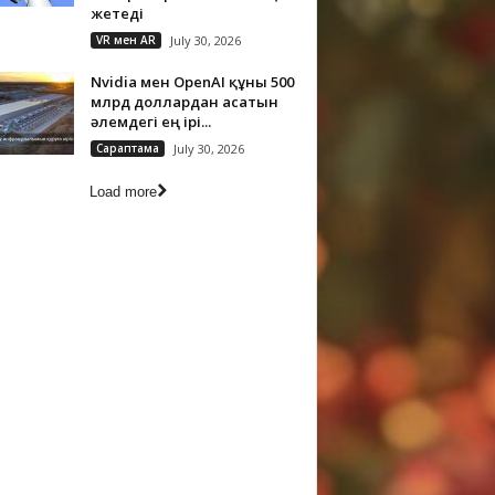
жетеді
VR мен AR
July 30, 2026
Nvidia мен OpenAI құны 500
млрд доллардан асатын
әлемдегі ең ірі...
Сараптама
July 30, 2026
Load more