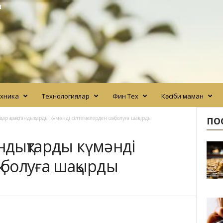
N
хника
Технологиялар
Фин Тех
Кәсіби маман
ар қазақстандықтарды күмәнді сілтемелерден сақ болуға шақырды
ПО
андықтарды күмәнді
қ болуға шақырды