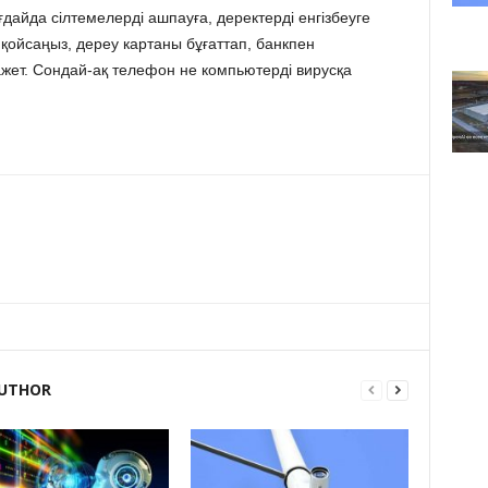
айда сілтемелерді ашпауға, деректерді енгізбеуге
іп қойсаңыз, дереу картаны бұғаттап, банкпен
жет. Сондай-ақ телефон не компьютерді вирусқа
UTHOR