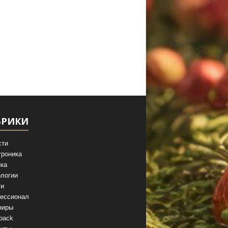
БРИКИ
сти
троника
ка
логии
ги
ессионал
ниры
back