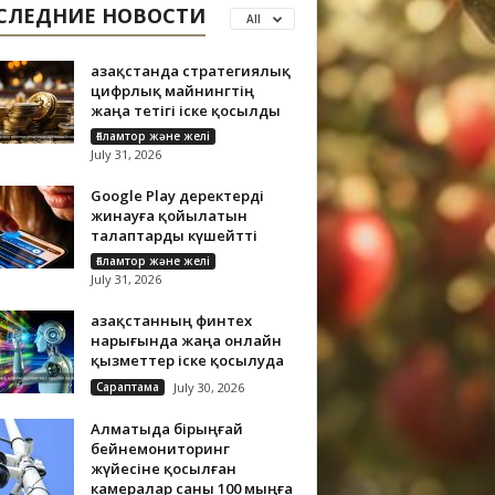
СЛЕДНИЕ НОВОСТИ
All
Қазақстанда стратегиялық
цифрлық майнингтің
жаңа тетігі іске қосылды
Ғаламтор және желі
July 31, 2026
Google Play деректерді
жинауға қойылатын
талаптарды күшейтті
Ғаламтор және желі
July 31, 2026
Қазақстанның финтех
нарығында жаңа онлайн
қызметтер іске қосылуда
Сараптама
July 30, 2026
Алматыда бірыңғай
бейнемониторинг
жүйесіне қосылған
камералар саны 100 мыңға