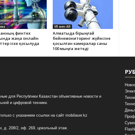
ама
VR мен AR
станның финтех
Алматыда бірыңғай
ында жаңа онлайн
бейнемониторинг жүйесіне
ттер іске қосылуда
қосылған камералар саны
100 мыңға жетеді
РУ
Ново
Элек
ные для Республики Казахстан объективные новости и
Техни
ьной и цифровой техники.
Техно
День
олько с указанием ссылки на сайт
mobilaser.kz
Проф
Суве
, д. 208/2, оф. 269, цокольный этаж.
Flash