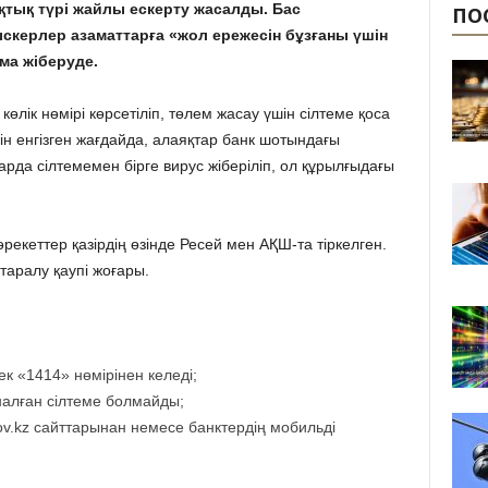
яқтық түрі жайлы ескерту жасалды. Бас
ПО
скерлер азаматтарға «жол ережесін бұзғаны үшін
ма жіберуде.
өлік нөмірі көрсетіліп, төлем жасау үшін сілтеме қоса
рін енгізген жағдайда, алаяқтар банк шотындағы
ларда сілтемемен бірге вирус жіберіліп, ол құрылғыдағы
кеттер қазірдің өзінде Ресей мен АҚШ-та тіркелген.
таралу қаупі жоғары.
 «1414» нөмірінен келеді;
алған сілтеме болмайды;
ov.kz сайттарынан немесе банктердің мобильді