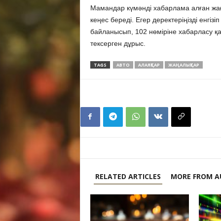
Мамандар күмәнді хабарлама алған жағд
кеңес береді. Егер деректеріңізді енгіз
байланысып, 102 нөміріне хабарласу қа
тексерген дұрыс.
TAGS
АВТО
АЛАЯҚТАР
ЖАҢАЛЫҚТАР
RELATED ARTICLES
MORE FROM A