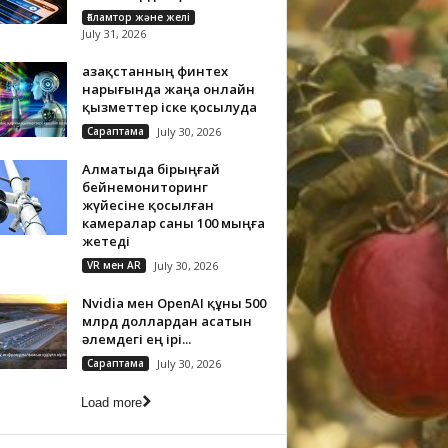
Ғаламтор және желі
July 31, 2026
Қазақстанның финтех
нарығында жаңа онлайн
қызметтер іске қосылуда
Сараптама
July 30, 2026
Алматыда бірыңғай
бейнемониторинг
жүйесіне қосылған
камералар саны 100 мыңға
жетеді
VR мен AR
July 30, 2026
Nvidia мен OpenAI құны 500
млрд доллардан асатын
әлемдегі ең ірі...
Сараптама
July 30, 2026
Load more