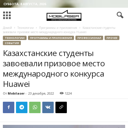
СУББОТА, 8 АВГУСТА, 2026
Домой
Технологии
Программы и приложения
Казахстанские студенты
завоевали призовое место международного конкурса Huawei
ТЕХНОЛОГИИ
ПРОГРАММЫ И ПРИЛОЖЕНИЯ
ПРОФЕССИОНАЛ
ПРОЧЕЕ
СОБЫТИЯ
Казахстанские студенты
завоевали призовое место
международного конкурса
Huawei
От
Mobilaser
-
23 декабря, 2022
1224