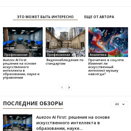
ЭТО МОЖЕТ БЫТЬ ИНТЕРЕСНО
ЕЩЕ ОТ АВТОРА
Профессионал
Профессионал
Аналитика
Auezov AI First:
Видеонаблюдение по
Прочитано в соцсети.
решения на основе
стандартам
Изменит ли
искусственного
искусственный
интеллекта в
интеллект музыку
образовании, науке и
навсегда?
управлении
ПОСЛЕДНИЕ ОБЗОРЫ
All
Auezov AI First: решения на основе
искусственного интеллекта в
образовании, науке...