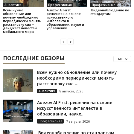
Аналитика
Профессионал
Профессионал
Всем нужно
Auezov AI First:
Видеонаблюдение по
обновление или
решения на основе
стандартам
почему необходимо
искусственного
периодически менять
интеллекта в
расстановку сил –
образовании, науке и
дайджест новостей
управлении
мобильного мира
ПОСЛЕДНИЕ ОБЗОРЫ
All
Всем нужно обновление или почему
необходимо периодически менять
расстановку сил –...
Аналитика
8 августа, 2026
Auezov AI First: решения на основе
искусственного интеллекта в
образовании, науке...
Профессионал
7 августа, 2026
Видеонаблюдение по стандартам