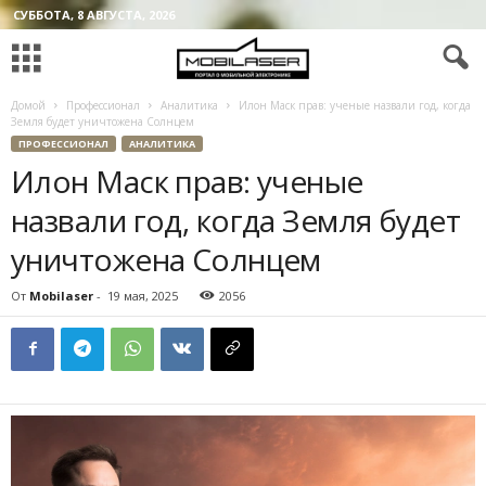
СУББОТА, 8 АВГУСТА, 2026
Домой
Профессионал
Аналитика
Илон Маск прав: ученые назвали год, когда
Земля будет уничтожена Солнцем
ПРОФЕССИОНАЛ
АНАЛИТИКА
Илон Маск прав: ученые
назвали год, когда Земля будет
уничтожена Солнцем
От
Mobilaser
-
19 мая, 2025
2056