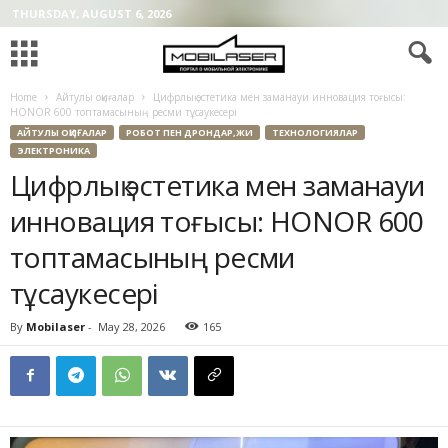
THURSDAY, AUGUST 6, 2026
Home
Айтулы оқиғалар
Цифрлық эстетика мен заманауи инновация тоғысы:
HONOR 600 топтамасының ресми тұсаукесері
АЙТУЛЫ ОҚИҒАЛАР
РОБОТ ПЕН ДРОНДАР,ЖИ
ТЕХНОЛОГИЯЛАР
ЭЛЕКТРОНИКА
Цифрлық эстетика мен заманауи
инновация тоғысы: HONOR 600
топтамасының ресми
тұсаукесері
By
Mobilaser
-
May 28, 2026
165