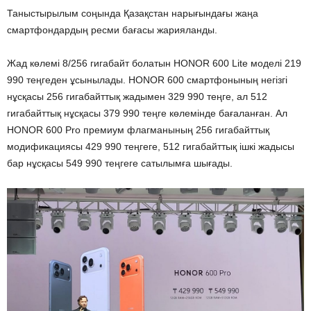
Таныстырылым соңында Қазақстан нарығындағы жаңа
смартфондардың ресми бағасы жарияланды.
Жад көлемі 8/256 гигабайт болатын HONOR 600 Lite моделі 219
990 теңгеден ұсынылады. HONOR 600 смартфонының негізгі
нұсқасы 256 гигабайттық жадымен 329 990 теңге, ал 512
гигабайттық нұсқасы 379 990 теңге көлемінде бағаланған. Ал
HONOR 600 Pro премиум флагманының 256 гигабайттық
модификациясы 429 990 теңгеге, 512 гигабайттық ішкі жадысы
бар нұсқасы 549 990 теңгеге сатылымға шығады.