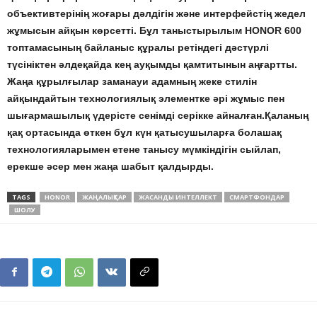
объективтерінің жоғары дәлдігін және интерфейстің жедел
жұмысын айқын көрсетті. Бұл таныстырылым HONOR 600
топтамасының байланыс құралы ретіндегі дәстүрлі
түсініктен әлдеқайда кең ауқымды қамтитынын аңғартты.
Жаңа құрылғылар заманауи адамның жеке стилін
айқындайтын технологиялық элементке әрі жұмыс пен
шығармашылық үдерісте сенімді серікке айналған.Қаланың
қақ ортасында өткен бұл күн қатысушыларға болашақ
технологияларымен етене танысу мүмкіндігін сыйлап,
ерекше әсер мен жаңа шабыт қалдырды.
TAGS
HONOR
ЖАҢАЛЫҚТАР
ЖАСАНДЫ ИНТЕЛЛЕКТ
СМАРТФОНДАР
ШОЛУ