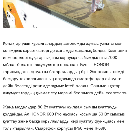
Қонақтар үшін құрылғылардың автономды жұмыс уақыты мен
сенімділік көрсеткіштері де жағымды жаңалық болды. Компания
инженерлері жұқа әрі ықшам корпусқа сыйымдылығы 7000
мА·сағ болатын аккумулятор орнатқан. Бұл — HONOR
тарихындағы ең қуатты батареялардың бірі. Энергияны тиімді
басқару технологиясының арқасында смартфондар екі күнге
дейін белсенді режимде жұмыс істей алады. Сонымен қатар
аккумулятордың қызмет ету мерзімі бес жылға дейін есептелген.
Жаңа модельдер 80 Вт қуаттағы жылдам сымды қуаттауды
қолдайды. Ал HONOR 600 Pro нұсқасы қосымша 50 Вт сымсыз
қуаттау және басқа құрылғыларды кері қуаттау функциясымен
толықтырылған. Смартфон корпусы IP68 және IP69K