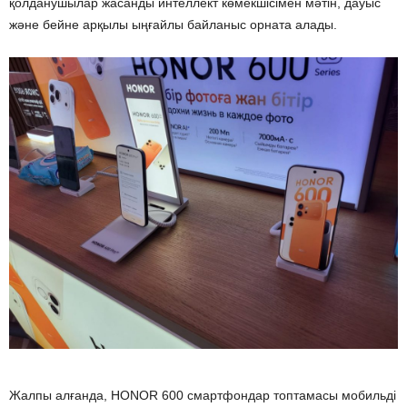
қолданушылар жасанды интеллект көмекшісімен мәтін, дауыс
және бейне арқылы ыңғайлы байланыс орната алады.
Жалпы алғанда, HONOR 600 смартфондар топтамасы мобильді