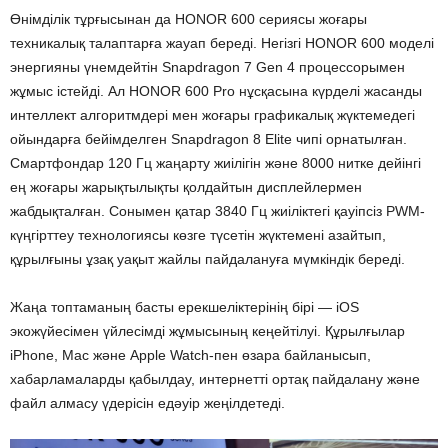
Өнімділік тұрғысынан да HONOR 600 сериясы жоғары
техникалық талаптарға жауап береді. Негізгі HONOR 600 моделі
энергияны үнемдейтін Snapdragon 7 Gen 4 процессорымен
жұмыс істейді. Ал HONOR 600 Pro нұсқасына күрделі жасанды
интеллект алгоритмдері мен жоғары графикалық жүктемедегі
ойындарға бейімделген Snapdragon 8 Elite чипі орнатылған.
Смартфондар 120 Гц жаңарту жиілігін және 8000 нитке дейінгі
ең жоғары жарықтылықты қолдайтын дисплейлермен
жабдықталған. Сонымен қатар 3840 Гц жиіліктегі қауіпсіз PWM-
күңгірттеу технологиясы көзге түсетін жүктемені азайтып,
құрылғыны ұзақ уақыт жайлы пайдалануға мүмкіндік береді.
Жаңа топтаманың басты ерекшеліктерінің бірі — iOS
экожүйесімен үйлесімді жұмысының кеңейтілуі. Құрылғылар
iPhone, Mac және Apple Watch-пен өзара байланысып,
хабарламаларды қабылдау, интернетті ортақ пайдалану және
файл алмасу үдерісін едәуір жеңілдетеді.