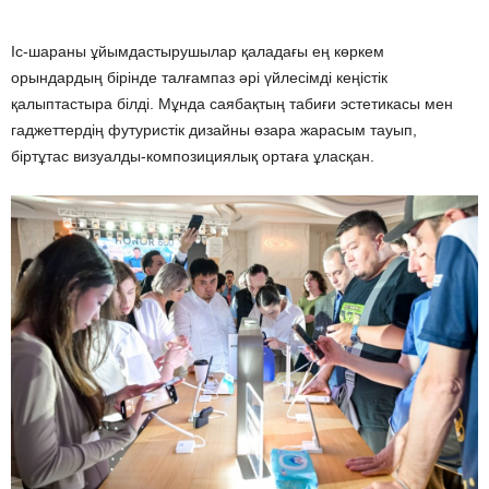
Іс-шараны ұйымдастырушылар қаладағы ең көркем
орындардың бірінде талғампаз әрі үйлесімді кеңістік
қалыптастыра білді. Мұнда саябақтың табиғи эстетикасы мен
гаджеттердің футуристік дизайны өзара жарасым тауып,
біртұтас визуалды-композициялық ортаға ұласқан.