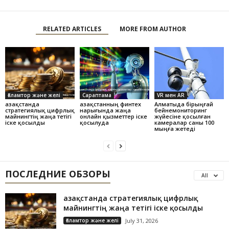
RELATED ARTICLES
MORE FROM AUTHOR
Ғаламтор және желі
Сараптама
VR мен AR
Қазақстанда
Қазақстанның финтех
Алматыда бірыңғай
стратегиялық цифрлық
нарығында жаңа
бейнемониторинг
майнингтің жаңа тетігі
онлайн қызметтер іске
жүйесіне қосылған
іске қосылды
қосылуда
камералар саны 100
мыңға жетеді
ПОСЛЕДНИЕ ОБЗОРЫ
All
Қазақстанда стратегиялық цифрлық
майнингтің жаңа тетігі іске қосылды
Ғаламтор және желі
July 31, 2026