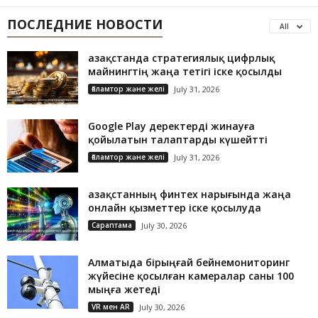
ПОСЛЕДНИЕ НОВОСТИ
All
Қазақстанда стратегиялық цифрлық
майнингтің жаңа тетігі іске қосылды
Ғаламтор және желі
July 31, 2026
Google Play деректерді жинауға
қойылатын талаптарды күшейтті
Ғаламтор және желі
July 31, 2026
Қазақстанның финтех нарығында жаңа
онлайн қызметтер іске қосылуда
Сараптама
July 30, 2026
Алматыда бірыңғай бейнемониторинг
жүйесіне қосылған камералар саны 100
мыңға жетеді
VR мен AR
July 30, 2026