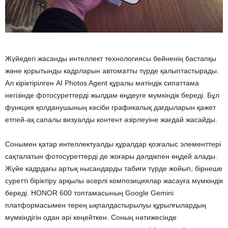
Жүйедегі жасанды интеллект технологиясы бейненің бастапқы
және қорытынды кадрларын автоматты түрде қалыптастырады.
Ал кіріктірілген AI Photos Agent құралы мәтіндік сипаттама
негізінде фотосуреттерді жылдам өңдеуге мүмкіндік береді. Бұл
функция қолданушының кәсіби графикалық дағдыларын қажет
етпей-ақ сапалы визуалды контент әзірлеуіне жағдай жасайды.
Сонымен қатар интеллектуалды құралдар қозғалыс элементтері
сақталатын фотосуреттерді де жоғары дәлдікпен өңдей алады.
Жүйе кадрдағы артық нысандарды табиғи түрде жойып, бірнеше
суретті біріктіру арқылы әсерлі композициялар жасауға мүмкіндік
береді. HONOR 600 топтамасының Google Gemini
платформасымен терең ықпалдастырылуы құрылғылардың
мүмкіндігін одан әрі кеңейткен. Соның нәтижесінде