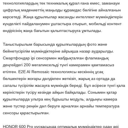
технологиялардың тек техникалық құрал ғана емес, заманауи
цифрлық мәдениеттің маңызды құрамдас бөлігіне айналғанын
көрсетеді. Жаңа құрылғылар жасанды интеллект мүмкіндіктерін
күнделікті пайдаланумен ұштастыра отырып, мобильді контент
өндірісінің жаңа бағытын қалыптастыруға ұмтылады.
Таныстырылым барысында құрылғылардың фото және
бейнетүсірілім мүмкіндіктеріне айрықша назар аударылды.
Смартфондар ірі сенсормен жабдықталған флагмандық
деңгейдегі 200 мегапиксельді түнгі камерамен қамтамасыз
етілген. E2E AI Remosaic технологиясы кескіннің ұсақ
бөлшектерін жоғары дәлдікпен жеткізіп, жарық аз ортада да
сапалы түсірілім жасауға мүмкіндік береді. Бұл әсіресе түнгі қала
көріністерін түсіру кезінде айқын байқалады. Сонымен қатар
құрылғыларда ультра кең бұрышты модуль, алдыңғы камера
және түстер реңкін дәл беруге арналған арнайы температура
сенсоры қарастырылған.
HONOR 600 Pro нұсқасында оптикалық мүмкіндіктер одан әрі