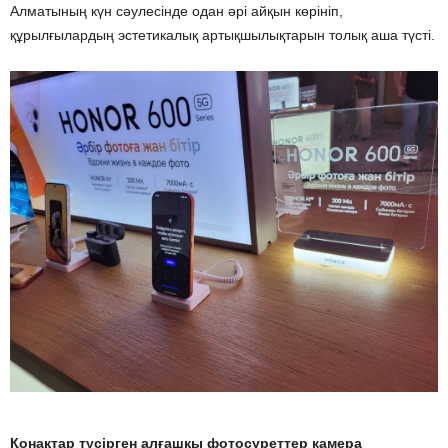
Алматының күн сәулесінде одан әрі айқын көрініп,
құрылғылардың эстетикалық артықшылықтарын толық аша түсті.
Қонақтар түсірген алғашқы фотосуреттер камера