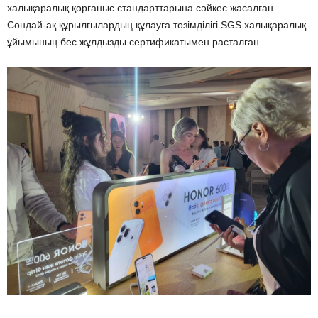
халықаралық қорғаныс стандарттарына сәйкес жасалған.
Сондай-ақ құрылғылардың құлауға төзімділігі SGS халықаралық
ұйымының бес жұлдызды сертификатымен расталған.