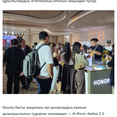
құрылғылардың эстетикалық сипатын айқындай түседі.
Кештің басты жаңалығы әрі қонақтардың ерекше
қызығушылығын тудырған инновация — AI Фото–бейне 2.0