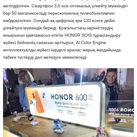
жетілдірілген. Смартфон 3,5 есе оптикалық үлкейту мүмкіндігі
бар 50 мегапиксельді перископиялық телеобъективпен
жабдықталған. Сондай-ақ цифрлық зум 120 есеге дейін
ұлғайтуға мүмкіндік береді. Қозғалыстағы көріністердің
анықтығын қамтамасыз ететін HONOR SOIS тұрақтандыру
жүйесі бейненің сапасын арттырса, AI Color Engine
интеллектуалды жүйесі күрделі аралас жарық жағдайында
табиғи түстерді дәл жеткізуге көмектеседі.