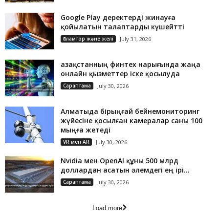
Google Play деректерді жинауға
қойылатын талаптарды күшейтті
Ғаламтор және желі
July 31, 2026
Қазақстанның финтех нарығында жаңа
онлайн қызметтер іске қосылуда
Сараптама
July 30, 2026
Алматыда бірыңғай бейнемониторинг
жүйесіне қосылған камералар саны 100
мыңға жетеді
VR мен AR
July 30, 2026
Nvidia мен OpenAI құны 500 млрд
доллардан асатын әлемдегі ең ірі...
Сараптама
July 30, 2026
Load more