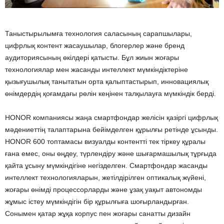
Таныстырылымға технология саласының сарапшылары,
цифрлық контент жасаушылар, блогерлер және бренд
аудиториясының өкілдері қатысты. Бұл жиын жоғары
технологиялар мен жасанды интеллект мүмкіндіктеріне
қызығушылық танытатын орта қалыптастырып, инновациялық
өнімдердің қоғамдағы рөлін кеңінен талқылауға мүмкіндік берді.
HONOR компаниясы жаңа смартфондар желісін қазіргі цифрлық
мәдениеттің талаптарына бейімделген құрылғы ретінде ұсынды.
HONOR 600 топтамасы визуалды контентті тек тіркеу құралы
ғана емес, оны өңдеу, түрлендіру және шығармашылық тұрғыда
қайта ұсыну мүмкіндігіне негізделген. Смартфондар жасанды
интеллект технологияларын, жетілдірілген оптикалық жүйені,
жоғары өнімді процессорларды және ұзақ уақыт автономды
жұмыс істеу мүмкіндігін бір құрылғыға шоғырландырған.
Сонымен қатар жұқа корпус пен жоғары санатты дизайн