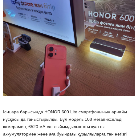
Іс-шара барысында HONOR 600 Lite смартфонының арнайы
нұсқасы да таныстырылды. Бұл модель 108 мегапиксельді
камерамен, 6520 мА·сағ сыйымдылықтағы қуатты
аккумулятормен және аға буындағы құрылғыларға тән негізгі