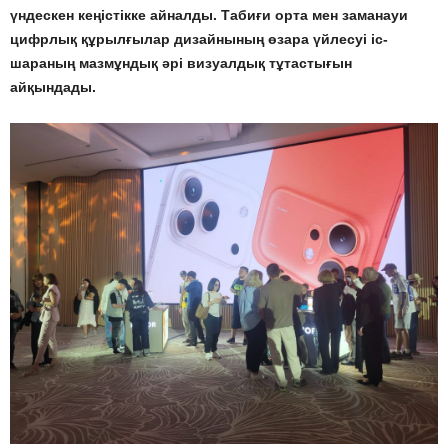
үндескен кеңістікке айналды. Табиғи орта мен заманауи
цифрлық құрылғылар дизайнының өзара үйлесуі іс-
шараның мазмұндық әрі визуалдық тұтастығын
айқындады.