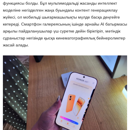
функциясы болды. Бұл мультимодальді жасанды интеллект
моделіне негізделген жаңа буындағы контент генерациялау
жүйесі, ол мобильді шығармашылықты мүлде басқа деңгейге
көтереді. Смартфон галереясының ішінде арнайы AI батырмасы
арқылы пайдаланушылар үш суретке дейін біріктіріп, мәтіндік
сұраныстар негізінде қысқа кинематографиялық бейнероликтер
жасай алады.