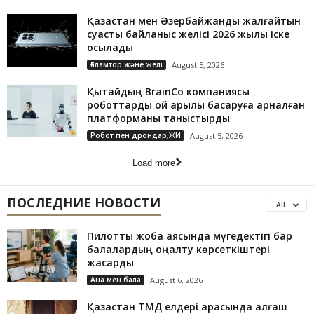
Қазақстан мен Әзербайжанды жалғайтын
суасты байланыс желісі 2026 жылы іске
қосылады
Ғаламтор және желі
August 5, 2026
Қытайдың BrainCo компаниясы
роботтарды ой арқылы басқаруға арналған
платформаны таныстырды
Робот пен дрондар,ЖИ
August 5, 2026
Load more
ПОСЛЕДНИЕ НОВОСТИ
All
Пилоттық жоба аясында мүгедектігі бар
балалардың оңалту көрсеткіштері
жақсарды
Ана мен бала
August 6, 2026
Қазақстан ТМД елдері арасында алғаш