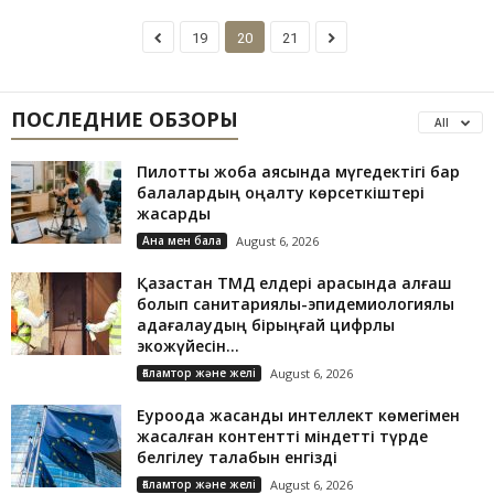
19
20
21
ПОСЛЕДНИЕ ОБЗОРЫ
All
Пилоттық жоба аясында мүгедектігі бар
балалардың оңалту көрсеткіштері
жақсарды
Ана мен бала
August 6, 2026
Қазақстан ТМД елдері арасында алғаш
болып санитариялық-эпидемиологиялық
қадағалаудың бірыңғай цифрлық
экожүйесін...
Ғаламтор және желі
August 6, 2026
Еуроодақ жасанды интеллект көмегімен
жасалған контентті міндетті түрде
белгілеу талабын енгізді
Ғаламтор және желі
August 6, 2026