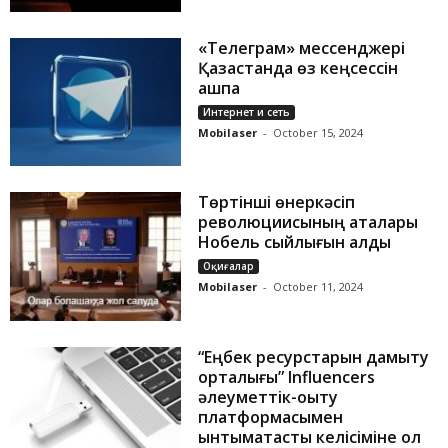
«Телеграм» мессенджері
Қазақстанда өз кеңсессін
ашпақ
Интернет и сеть
Mobilaser
-
October 15, 2024
Төртінші өнеркәсіп
революциисының аталары
Нобель сыйлығын алды
Оқиғалар
Mobilaser
-
October 11, 2024
“Еңбек ресурстарын дамыту
орталығы” Influencers
әлеуметтік-оқыту
платформасымен
ынтымақтастық келісіміне қол