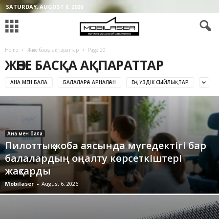
SATURDAY, AUGUST 8, 2026
Home
Және басқа ақпараттар
Page 20
ЖӘНЕ БАСҚА АҚПАРАТТАР
АНА МЕН БАЛА
БАЛАЛАРҒА АРНАЛҒАН
ЕҢ ҮЗДІК СЫЙЛЫҚТАР
Ана мен бала
Пилоттық жоба аясында мүгедектігі бар
балалардың оңалту көрсеткіштері
жақсарды
Mobilaser
-
August 6, 2026