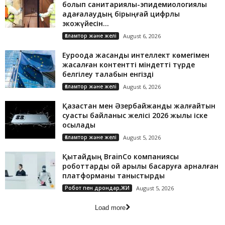
болып санитариялық-эпидемиологиялық
қадағалаудың бірыңғай цифрлық
экожүйесін...
Ғаламтор және желі
August 6, 2026
Еуроодақ жасанды интеллект көмегімен
жасалған контентті міндетті түрде
белгілеу талабын енгізді
Ғаламтор және желі
August 6, 2026
Қазақстан мен Әзербайжанды жалғайтын
суасты байланыс желісі 2026 жылы іске
қосылады
Ғаламтор және желі
August 5, 2026
Қытайдың BrainCo компаниясы
роботтарды ой арқылы басқаруға арналған
платформаны таныстырды
Робот пен дрондар,ЖИ
August 5, 2026
Load more