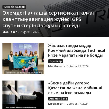
Және басқалары
Әлемдегі алғашқы сертификатталған
кванттық навигация жүйесі GPS
спутниктерінсіз жұмыс істейді
Mobilaser
-
August 4, 2026
Жас қазақстандық қыздар
Кремний алқабында Technical
Prize марапатына ие болды
Оқиғалар
Mobilaser
-
October 23, 2024
«Беске дейін үлгер»:
Қазақстанда жаңа мобильді
қосымша іске қосылады
Ана мен бала
Mobilaser
-
October 17, 2024