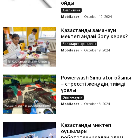
қойды
Аналитика
Mobilaser
-
October 10, 2024
Қазақстандық заманауи
мектеп қандай болу керек?
Балаларға арналған
Mobilaser
-
October 9, 2024
Powerwash Simulator ойыны
– стрессті жеңудің тиімді
құралы
Ойын-сауық
Mobilaser
-
October 3, 2024
Қазақстандық мектеп
оқушылары
робототехникадан әлем