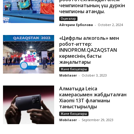
чемпионатының үш дүркін
чемпионы атанды.
Оқиғалар
Айгерим Ерболова
-
October 2, 2024
«Цифрлы алкоголь» мен
робот-иттер:
INNOPROM.QAZAQSTAN
көрмесінің басты
жаңалықтары
Және басқалары
Mobilaser
-
October 3, 2023
Алматыда Leica
камерасымен жабдықталған
Xiaomi 13T флагманы
таныстырылды
Және басқалары
Mobilaser
-
September 29, 2023