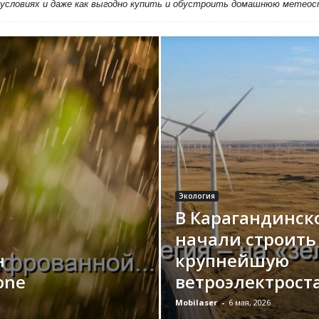
 условиях и даже как выгодно купить и обустроить домашнюю метео
Экология
В Карагандинск
начали строить
н
крупнейшую
one
ветроэлектрос
Mobilaser
-
6 мая, 2026