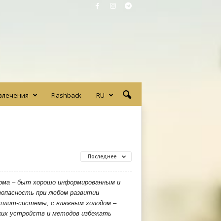
влечения
Flashback
RU
Последнее
орма – быт хорошо информированным и
зопасность при любом развитии
сплит-системы; с влажным холодом –
аких устройств и методов избежать