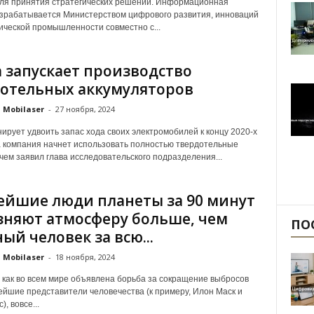
ля принятия стратегических решений. Информационная
зрабатывается Министерством цифрового развития, инноваций
ической промышленности совместно с...
 запускает производство
отельных аккумуляторов
Mobilaser
-
27 ноября, 2024
ирует удвоить запас хода своих электромобилей к концу 2020-х
да компания начнет использовать полностью твердотельные
 чем заявил глава исследовательского подразделения...
ейшие люди планеты за 90 минут
зняют атмосферу больше, чем
ПО
ый человек за всю...
Mobilaser
-
18 ноября, 2024
, как во всем мире объявлена борьба за сокращение выбросов
ейшие представители человечества (к примеру, Илон Маск и
, вовсе...