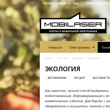
ЧЕТВЕРГ, 6 АВГУСТА, 2026
РЕГИСТРАЦИЯ 
M
o
b
i
l
a
s
e
Новости
Электроника
Техн
r
Домой
Техника
Экология
Страница 3
ЭКОЛОГИЯ
АВТОМОБИЛИ
АУТДОР
БЫТОВАЯ ТЕ
Как известно, лучший способ выдержать
подготовленным. Информированным о луч
климатических событий. Для борьбы с ж
обогреватели и осушители, зонтики и до