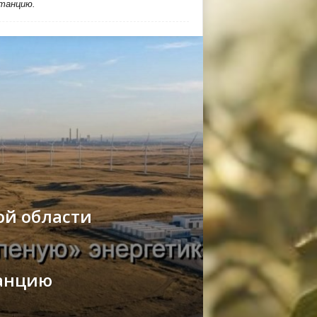
станцию.
ой области
танцию