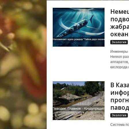
Немец
подво
жабра
океан
Экология
Инженеры и
Hereon раз
аппаратов,
кислорода и
В Каз
инфор
прогн
павод
Экология
Система по