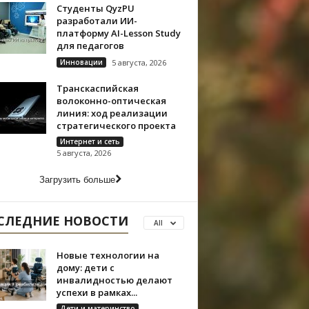
Студенты QyzPU
разработали ИИ-
платформу AI-Lesson Study
для педагогов
Инновации
5 августа, 2026
Транскаспийская
волоконно-оптическая
линия: ход реализации
стратегического проекта
Интернет и сеть
5 августа, 2026
Загрузить больше
СЛЕДНИЕ НОВОСТИ
All
Новые технологии на
дому: дети с
инвалидностью делают
успехи в рамках...
Дети и материнство