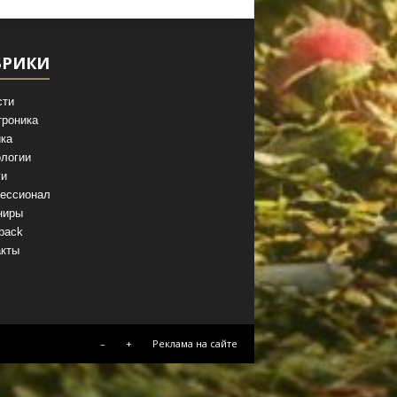
БРИКИ
сти
троника
ка
логии
ги
ессионал
ниры
back
акты
–
+
Реклама на сайте