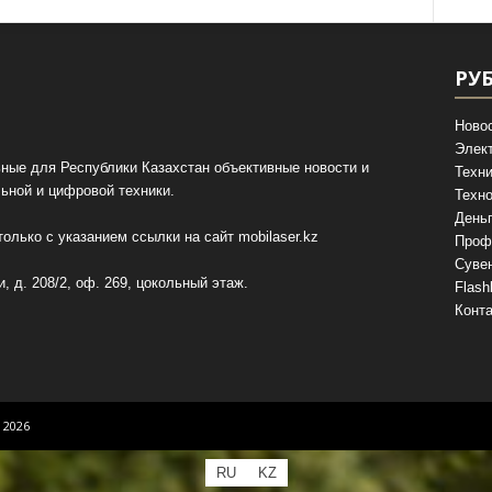
РУ
Ново
Элек
ные для Республики Казахстан объективные новости и
Техни
ьной и цифровой техники.
Техно
День
олько с указанием ссылки на сайт
mobilaser.kz
Проф
Суве
, д. 208/2, оф. 269, цокольный этаж.
Flash
Конт
 2026
RU
KZ