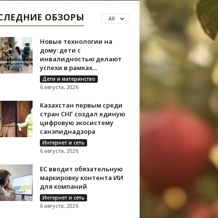
СЛЕДНИЕ ОБЗОРЫ
All
Новые технологии на
дому: дети с
инвалидностью делают
успехи в рамках...
Дети и материнство
6 августа, 2026
Казахстан первым среди
стран СНГ создал единую
цифровую экосистему
санэпиднадзора
Интернет и сеть
6 августа, 2026
ЕС вводит обязательную
маркировку контента ИИ
для компаний
Интернет и сеть
6 августа, 2026