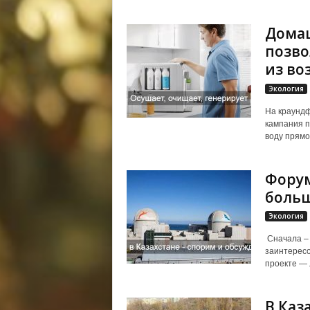
Домаш
позво
из во
Экология
На краундф
кампания п
воду прямо 
Форум
больш
Экология
Сначала – т
заинтересо
проекте — 
В Каз