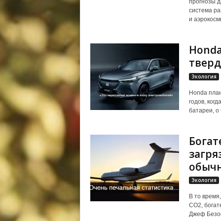
прогнозы д
система ра
и аэрокосм
Honda
тверд
Экология
Honda план
годов, ког
батареи, о
Богат
загря
обычн
Экология
В то время
СО2, богат
Джеф Безос)