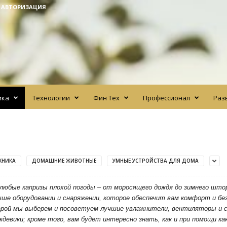
/ АВТОРИЗАЦИЯ
ика
Технологии
Фин Тех
Профессионал
Раз
ХНИКА
ДОМАШНИЕ ЖИВОТНЫЕ
УМНЫЕ УСТРОЙСТВА ДЛЯ ДОМА
 любые капризы плохой погоды – от моросящего дождя до зимнего шт
ше оборудовании и снаряжении, которое обеспечит вам комфорт и бе
арой мы выберем и посоветуем лучшие увлажнители, вентиляторы и 
ждевики; кроме того, вам будет интересно знать, как и при помощи к