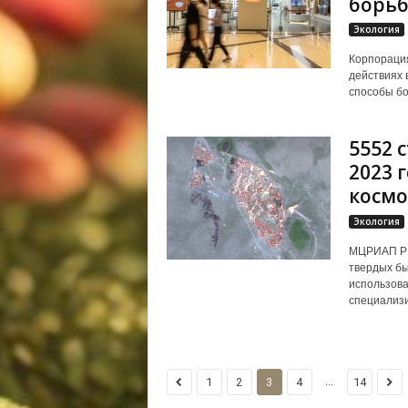
борьб
Экология
Корпорация
действиях 
способы бо
5552 
2023 
косм
Экология
МЦРИАП РК 
твердых бы
использова
специализи
...
1
2
3
4
14