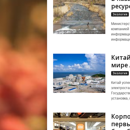
ресур
Экология
Министерст
компанией
информацио
информацию
Китай
мире 
Экология
Китай успе
электроста
Государств
установка, 
Корпо
первы