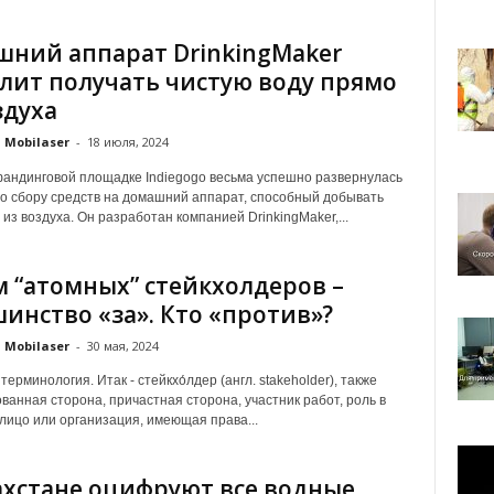
ний аппарат DrinkingMaker
лит получать чистую воду прямо
здуха
Mobilaser
-
18 июля, 2024
андинговой площадке Indiegogo весьма успешно развернулась
о сбору средств на домашний аппарат, способный добывать
из воздуха. Он разработан компанией DrinkingMaker,...
 “атомных” стейкхолдеров –
инство «за». Кто «против»?
Mobilaser
-
30 мая, 2024
ерминология. Итак - стейкхо́лдер (англ. stakeholder), также
ванная сторона, причастная сторона, участник работ, роль в
лицо или организация, имеющая права...
ахстане оцифруют все водные