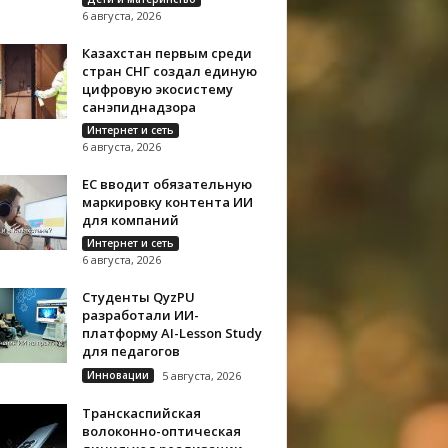
6 августа, 2026
Казахстан первым среди
стран СНГ создал единую
цифровую экосистему
санэпиднадзора
Интернет и сеть
6 августа, 2026
ЕС вводит обязательную
маркировку контента ИИ
для компаний
Интернет и сеть
6 августа, 2026
Студенты QyzPU
разработали ИИ-
платформу AI-Lesson Study
для педагогов
Инновации
5 августа, 2026
Транскаспийская
волоконно-оптическая