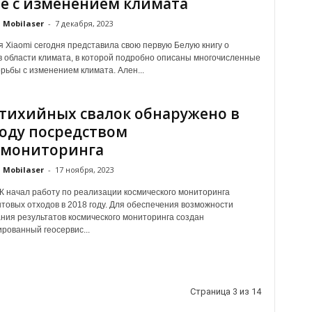
е с изменением климата
Mobilaser
-
7 декабря, 2023
 Xiaomi сегодня представила свою первую Белую книгу о
в области климата, в которой подробно описаны многочисленные
рьбы с изменением климата. Ален...
стихийных свалок обнаружено в
году посредством
омониторинга
Mobilaser
-
17 ноября, 2023
начал работу по реализации космического мониторинга
товых отходов в 2018 году. Для обеспечения возможности
ния результатов космического мониторинга создан
рованный геосервис...
Страница 3 из 14