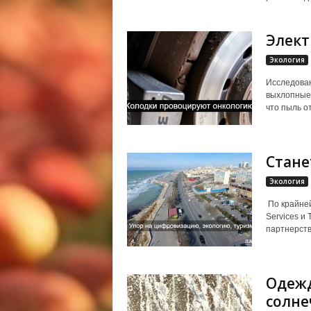
Элект
Экология
Исследован
выхлопные 
что пыль от
Стане
Экология
По крайней
Services и
партнерств
Одежд
солне