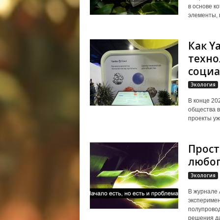
в основе к
элементы, в
Как Y
техно
социа
Экология
В конце 20
общества в
проекты уж
Прост
любог
Экология
В журнале 
эксперимен
полупровод
решения да