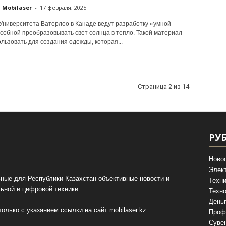
Mobilaser
-
17 февраля, 2025
Университета Ватерлоо в Канаде ведут разработку «умной
особной преобразовывать свет солнца в тепло. Такой материал
льзовать для создания одежды, которая...
Страница 2 из 14
РУ
Ново
Элек
ные для Республики Казахстан объективные новости и
Техни
ьной и цифровой техники.
Техно
День
олько с указанием ссылки на сайт
mobilaser.kz
Проф
Суве