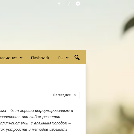
влечения
Flashback
RU
Последнее
орма – быт хорошо информированным и
зопасность при любом развитии
сплит-системы; с влажным холодом –
аких устройств и методов избежать