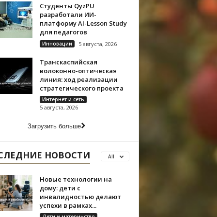
Студенты QyzPU
разработали ИИ-
платформу AI-Lesson Study
для педагогов
Инновации
5 августа, 2026
Транскаспийская
волоконно-оптическая
линия: ход реализации
стратегического проекта
Интернет и сеть
5 августа, 2026
Загрузить больше
СЛЕДНИЕ НОВОСТИ
All
Новые технологии на
дому: дети с
инвалидностью делают
успехи в рамках...
Дети и материнство