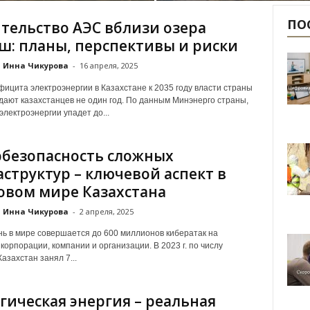
ПО
тельство АЭС вблизи озера
ш: планы, перспективы и риски
Инна Чикурова
-
16 апреля, 2025
фицита электроэнергии в Казахстане к 2035 году власти страны
ают казахстанцев не один год. По данным Минэнерго страны,
электроэнергии упадет до...
безопасность сложных
структур – ключевой аспект в
вом мире Казахстана
Инна Чикурова
-
2 апреля, 2025
ь в мире совершается до 600 миллионов кибератак на
корпорации, компании и организации. В 2023 г. по числу
азахстан занял 7...
гическая энергия – реальная