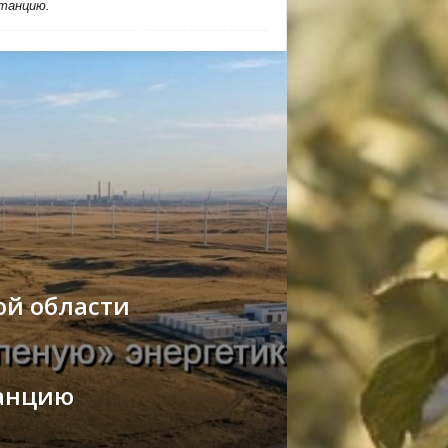
станцию.
ой области
танцию