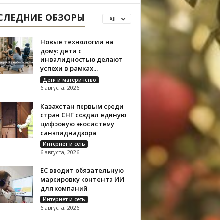
СЛЕДНИЕ ОБЗОРЫ
All
Новые технологии на
дому: дети с
инвалидностью делают
успехи в рамках...
Дети и материнство
6 августа, 2026
Казахстан первым среди
стран СНГ создал единую
цифровую экосистему
санэпиднадзора
Интернет и сеть
6 августа, 2026
ЕС вводит обязательную
маркировку контента ИИ
для компаний
Интернет и сеть
6 августа, 2026