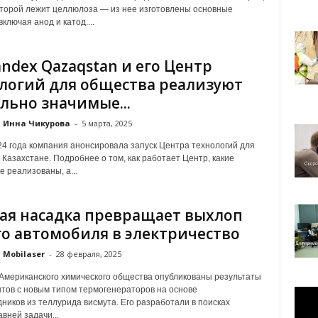
оторой лежит целлюлоза — из нее изготовлены основные
ключая анод и катод....
andex Qazaqstan и его Центр
логий для общества реализуют
льно значимые...
Инна Чикурова
-
5 марта, 2025
24 года компания анонсировала запуск Центра технологий для
 Казахстане. Подробнее о том, как работает Центр, какие
е реализованы, а...
ая насадка превращает выхлоп
о автомобиля в электричество
Mobilaser
-
28 февраля, 2025
Американского химического общества опубликованы результаты
тов с новым типом термогенераторов на основе
ников из теллурида висмута. Его разработали в поисках
вней задачи...