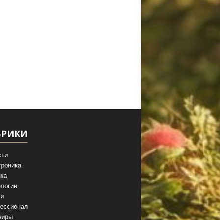
БРИКИ
сти
троника
ка
логии
ги
ессионал
ниры