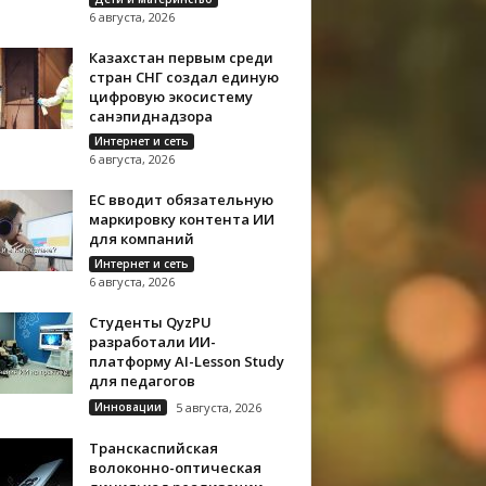
6 августа, 2026
Казахстан первым среди
стран СНГ создал единую
цифровую экосистему
санэпиднадзора
Интернет и сеть
6 августа, 2026
ЕС вводит обязательную
маркировку контента ИИ
для компаний
Интернет и сеть
6 августа, 2026
Студенты QyzPU
разработали ИИ-
платформу AI-Lesson Study
для педагогов
Инновации
5 августа, 2026
Транскаспийская
волоконно-оптическая