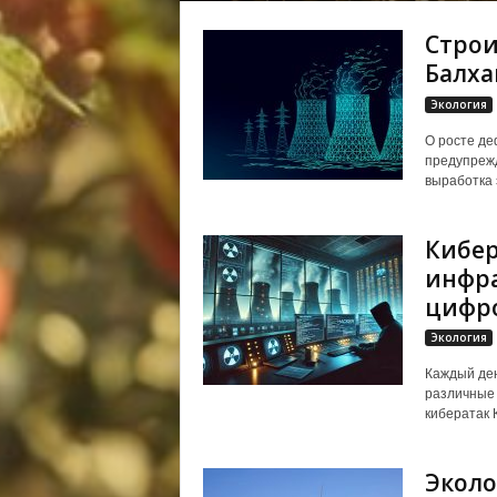
Строи
Балха
Экология
О росте де
предупрежд
выработка 
Кибер
инфра
цифро
Экология
Каждый ден
различные 
кибератак К
Эколо