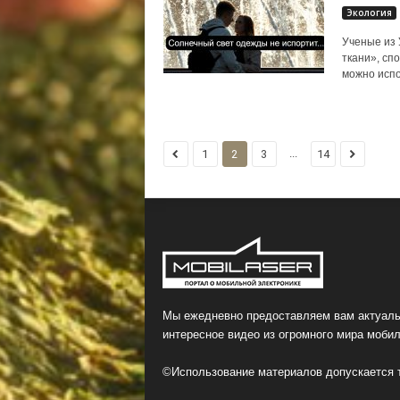
Экология
Ученые из 
ткани», сп
можно испо
...
1
2
3
14
Мы ежедневно предоставляем вам актуаль
интересное видео из огромного мира мобил
©Использование материалов допускается т