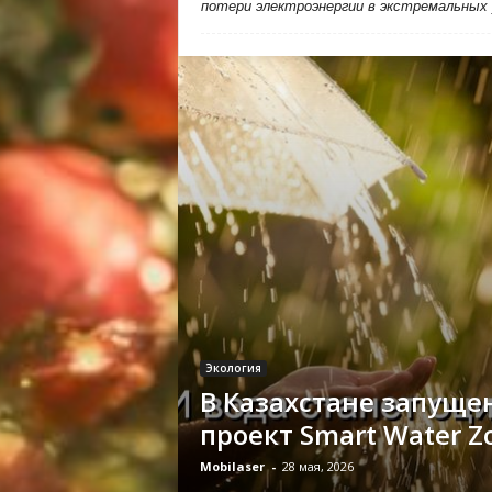
потери электроэнергии в экстремальных
Экология
В Казахстане запуще
проект Smart Water Z
Mobilaser
-
28 мая, 2026