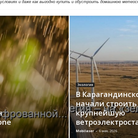
 условиях и даже как выгодно купить и обустроить домашнюю метео
Экология
В Карагандинск
начали строить
н
крупнейшую
one
ветроэлектрос
Mobilaser
-
6 мая, 2026