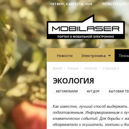
ЧЕТВЕРГ, 6 АВГУСТА, 2026
РЕГИСТРАЦИЯ 
M
o
b
i
l
a
s
e
Новости
Электроника
Техн
r
Домой
Техника
Экология
Страница 2
ЭКОЛОГИЯ
АВТОМОБИЛИ
АУТДОР
БЫТОВАЯ ТЕ
Как известно, лучший способ выдержать
подготовленным. Информированным о луч
климатических событий. Для борьбы с ж
обогреватели и осушители, зонтики и до