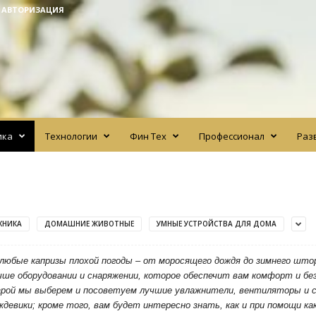
/ АВТОРИЗАЦИЯ
ика
Технологии
Фин Тех
Профессионал
Раз
ХНИКА
ДОМАШНИЕ ЖИВОТНЫЕ
УМНЫЕ УСТРОЙСТВА ДЛЯ ДОМА
 любые капризы плохой погоды – от моросящего дождя до зимнего шт
ше оборудовании и снаряжении, которое обеспечит вам комфорт и бе
арой мы выберем и посоветуем лучшие увлажнители, вентиляторы и 
ждевики; кроме того, вам будет интересно знать, как и при помощи к