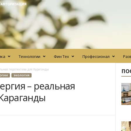
/ АВТОРИЗАЦИЯ
ика
Технологии
Фин Тех
Профессионал
Раз
альная перспектива для Караганды
ПО
ОГИИ
ЭКОЛОГИЯ
ергия – реальная
 Караганды