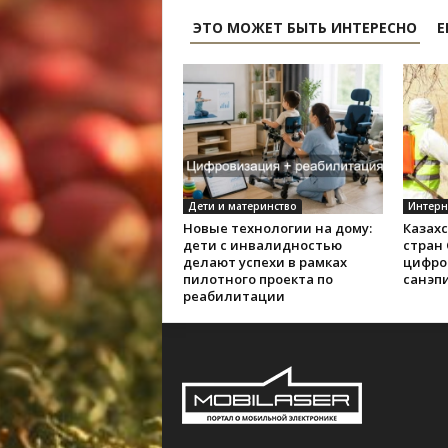
ЭТО МОЖЕТ БЫТЬ ИНТЕРЕСНО
Е
Дети и материнство
Интерн
Новые технологии на дому:
Казах
дети с инвалидностью
стран
делают успехи в рамках
цифро
пилотного проекта по
санэп
реабилитации