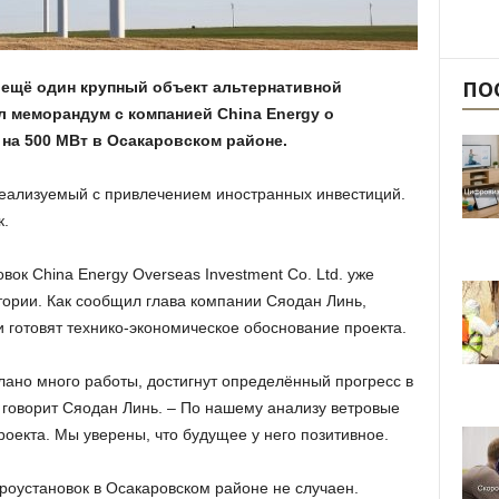
ПО
 ещё один крупный объект альтернативной
л меморандум с компанией China Energy о
на 500 МВт в Осакаровском районе.
 реализуемый с привлечением иностранных инвестиций.
к.
ок China Energy Overseas Investment Co. Ltd. уже
ории. Как сообщил глава компании Сяодан Линь,
 готовят технико-экономическое обоснование проекта.
ано много работы, достигнут определённый прогресс в
 говорит Сяодан Линь. – По нашему анализу ветровые
оекта. Мы уверены, что будущее у него позитивное.
роустановок в Осакаровском районе не случаен.