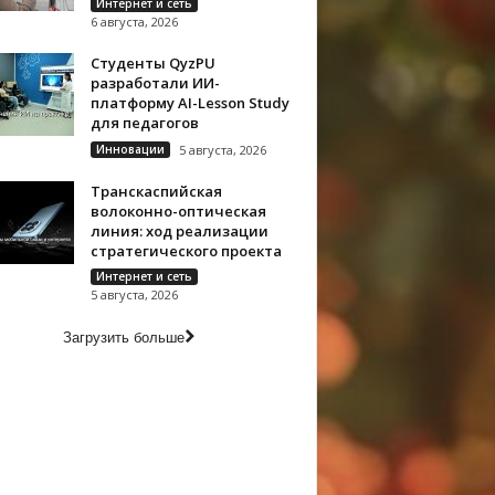
Интернет и сеть
6 августа, 2026
Студенты QyzPU
разработали ИИ-
платформу AI-Lesson Study
для педагогов
Инновации
5 августа, 2026
Транскаспийская
волоконно-оптическая
линия: ход реализации
стратегического проекта
Интернет и сеть
5 августа, 2026
Загрузить больше