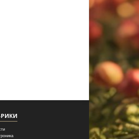
БРИКИ
сти
троника