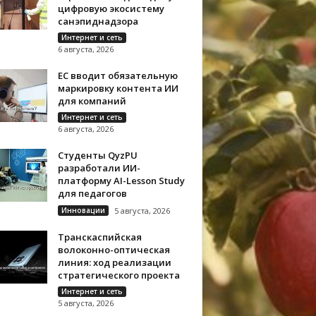
цифровую экосистему
санэпиднадзора
Интернет и сеть
6 августа, 2026
ЕС вводит обязательную
маркировку контента ИИ
для компаний
Интернет и сеть
6 августа, 2026
Студенты QyzPU
разработали ИИ-
платформу AI-Lesson Study
для педагогов
Инновации
5 августа, 2026
Транскаспийская
волоконно-оптическая
линия: ход реализации
стратегического проекта
Интернет и сеть
5 августа, 2026