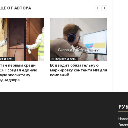
ЩЕ ОТ АВТОРА
ет и сеть
Интернет и сеть
стан первым среди
ЕС вводит обязательную
 СНГ создал единую
маркировку контента ИИ для
вую экосистему
компаний
иднадзора
РУ
Ново
Элек