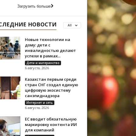
Загрузить больше
СЛЕДНИЕ НОВОСТИ
All
Новые технологии на
дому: дети с
инвалидностью делают
успехи в рамках...
Дети и материнство
6 августа, 2026
Казахстан первым среди
стран СНГ создал единую
цифровую экосистему
санэпиднадзора
Интернет и сеть
6 августа, 2026
ЕС вводит обязательную
маркировку контента ИИ
для компаний