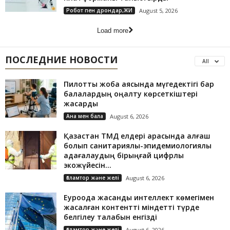
Робот пен дрондар,ЖИ
August 5, 2026
Load more
ПОСЛЕДНИЕ НОВОСТИ
All
Пилоттық жоба аясында мүгедектігі бар
балалардың оңалту көрсеткіштері
жақсарды
Ана мен бала
August 6, 2026
Қазақстан ТМД елдері арасында алғаш
болып санитариялық-эпидемиологиялық
қадағалаудың бірыңғай цифрлық
экожүйесін...
Ғаламтор және желі
August 6, 2026
Еуроодақ жасанды интеллект көмегімен
жасалған контентті міндетті түрде
белгілеу талабын енгізді
Ғаламтор және желі
August 6, 2026