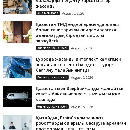
балалардың оңалту көрсеткіштері
жақсарды
Ана мен бала
August 6, 2026
Қазақстан ТМД елдері арасында алғаш
болып санитариялық-эпидемиологиялық
қадағалаудың бірыңғай цифрлық
экожүйесін...
Ғаламтор және желі
August 6, 2026
Еуроодақ жасанды интеллект көмегімен
жасалған контентті міндетті түрде
белгілеу талабын енгізді
Ғаламтор және желі
August 6, 2026
Қазақстан мен Әзербайжанды жалғайтын
суасты байланыс желісі 2026 жылы іске
қосылады
Ғаламтор және желі
August 5, 2026
Қытайдың BrainCo компаниясы
роботтарды ой арқылы басқаруға арналған
платформаны таныстырды