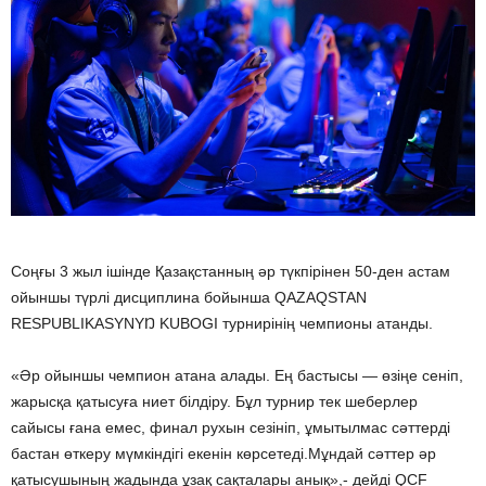
Соңғы 3 жыл ішінде Қазақстанның әр түкпірінен 50-ден астам
ойыншы түрлі дисциплина бойынша QAZAQSTAN
RESPUBLIKASYNYŊ KUBOGI турнирінің чемпионы атанды.
«Әр ойыншы чемпион атана алады. Ең бастысы — өзіңе сеніп,
жарысқа қатысуға ниет білдіру. Бұл турнир тек шеберлер
сайысы ғана емес, финал рухын сезініп, ұмытылмас сәттерді
бастан өткеру мүмкіндігі екенін көрсетеді.Мұндай сәттер әр
қатысушының жадында ұзақ сақталары анық»,- дейді QCF