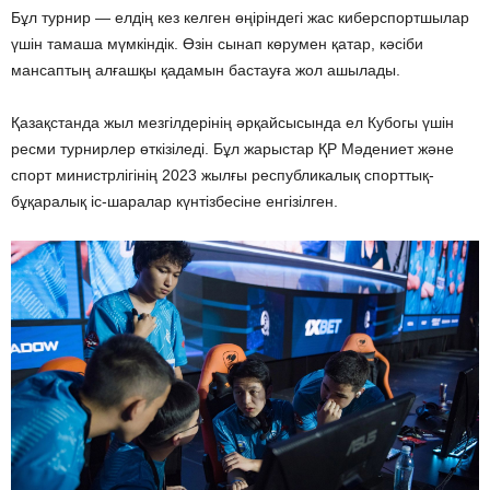
Бұл турнир — елдің кез келген өңіріндегі жас киберспортшылар
үшін тамаша мүмкіндік. Өзін сынап көрумен қатар, кәсіби
мансаптың алғашқы қадамын бастауға жол ашылады.
Қазақстанда жыл мезгілдерінің әрқайсысында ел Кубогы үшін
ресми турнирлер өткізіледі. Бұл жарыстар ҚР Мәдениет және
спорт министрлігінің 2023 жылғы республикалық спорттық-
бұқаралық іс-шаралар күнтізбесіне енгізілген.