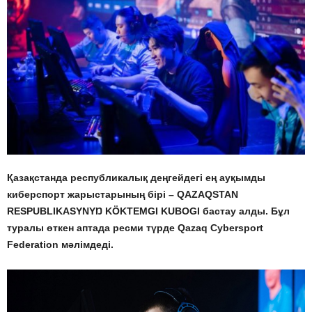
Қазақстанда республикалық деңгейдегі ең ауқымды
киберспорт жарыстарының бірі – QAZAQSTAN
RESPUBLIKASYNYŊ KÖKTEMGI KUBOGI бастау алды. Бұл
туралы өткен аптада ресми түрде Qazaq Cybersport
Federation мәлімдеді.