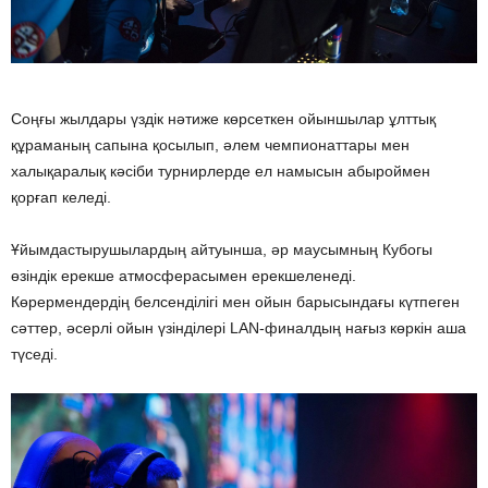
Соңғы жылдары үздік нәтиже көрсеткен ойыншылар ұлттық
құраманың сапына қосылып, әлем чемпионаттары мен
халықаралық кәсіби турнирлерде ел намысын абыроймен
қорғап келеді.
Ұйымдастырушылардың айтуынша, әр маусымның Кубогы
өзіндік ерекше атмосферасымен ерекшеленеді.
Көрермендердің белсенділігі мен ойын барысындағы күтпеген
сәттер, әсерлі ойын үзінділері LAN-финалдың нағыз көркін аша
түседі.