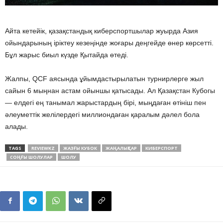
Айта кетейік, қазақстандық киберспортшылар жуырда Азия
ойындарының іріктеу кезеңінде жоғары деңгейде өнер көрсетті.
Бұл жарыс биыл күзде Қытайда өтеді.
Жалпы, QCF аясында ұйымдастырылатын турнирлерге жыл
сайын 6 мыңнан астам ойыншы қатысады. Ал Қазақстан Кубогы
— елдегі ең танымал жарыстардың бірі, мыңдаған өтініш пен
әлеуметтік желілердегі миллиондаған қаралым дәлел бола
алады.
TAGS
REVIEWKZ
ЖАЗҒЫ КУБОК
ЖАҢАЛЫҚТАР
КИБЕРСПОРТ
СОҢҒЫ ШОЛУЛАР
ШОЛУ