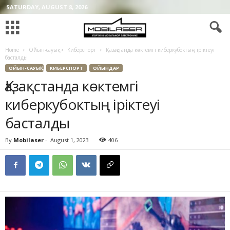
SATURDAY, AUGUST 8, 2026
Home
Ойын-сауық
Киберспорт
Қазақстанда көктемгі киберкубоктың іріктеуі
басталды
ОЙЫН-САУЫҚ
КИБЕРСПОРТ
ОЙЫНДАР
Қазақстанда көктемгі
киберкубоктың іріктеуі
басталды
By
Mobilaser
-
August 1, 2023
406