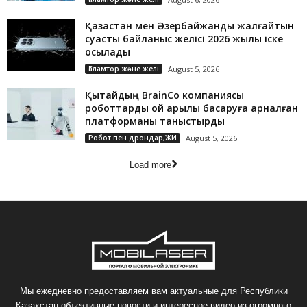
Қазақстан мен Әзербайжанды жалғайтын
суасты байланыс желісі 2026 жылы іске
қосылады
Ғаламтор және желі
August 5, 2026
Қытайдың BrainCo компаниясы
роботтарды ой арқылы басқаруға арналған
платформаны таныстырды
Робот пен дрондар,ЖИ
August 5, 2026
Load more
Мы ежедневно предоставляем вам актуальные для Республики
Казахстан объективные новости и интересное видео из огромного