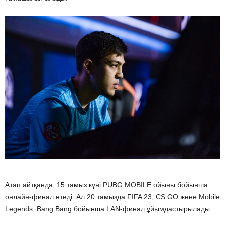
Атап айтқанда, 15 тамыз күні PUBG MOBILE ойыны бойынша
онлайн-финал өтеді. Ал 20 тамызда FIFA 23, CS:GO және Mobile
Legends: Bang Bang бойынша LAN-финал ұйымдастырылады.