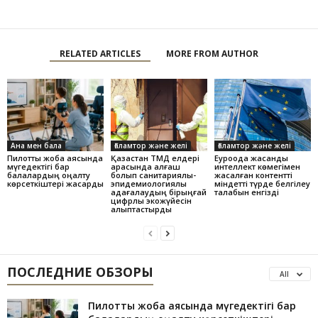
RELATED ARTICLES
MORE FROM AUTHOR
Ана мен бала
Ғаламтор және желі
Ғаламтор және желі
Пилоттық жоба аясында
Қазақстан ТМД елдері
Еуроодақ жасанды
мүгедектігі бар
арасында алғаш
интеллект көмегімен
балалардың оңалту
болып санитариялық-
жасалған контентті
көрсеткіштері жақсарды
эпидемиологиялық
міндетті түрде белгілеу
қадағалаудың бірыңғай
талабын енгізді
цифрлық экожүйесін
қалыптастырды
ПОСЛЕДНИЕ ОБЗОРЫ
All
Пилоттық жоба аясында мүгедектігі бар