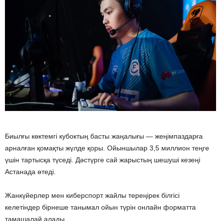
Биылғы көктемгі кубоктың басты жаңалығы — жеңімпаздарға
арналған қомақты жүлде қоры. Ойыншылар 3,5 миллион теңге
үшін тартысқа түседі. Дәстүрге сай жарыстың шешуші кезеңі
Астанада өтеді.
Жанкүйерлер мен киберспорт жайлы тереңірек білгісі
келетіндер бірнеше танымал ойын түрін онлайн форматта
тамашалай алады.