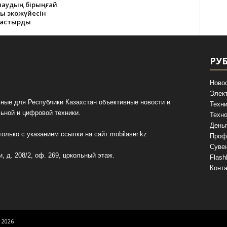
лаудың бірыңғай
қ экожүйесін
тастырды
РУ
Ново
Элек
ные для Республики Казахстан объективные новости и
Техни
ьной и цифровой техники.
Техно
День
олько с указанием ссылки на сайт
mobilaser.kz
Проф
Суве
, д. 208/2, оф. 269, цокольный этаж.
Flash
Конт
 2026