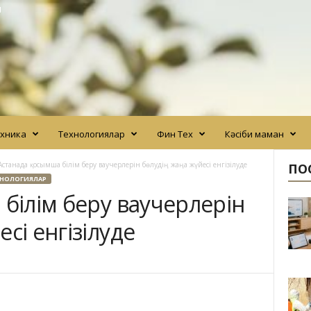
N
хника
Технологиялар
Фин Тех
Кәсіби маман
Астанада қосымша білім беру ваучерлерін бөлудің жаңа жүйесі енгізілуде
ПО
ХНОЛОГИЯЛАР
 білім беру ваучерлерін
сі енгізілуде