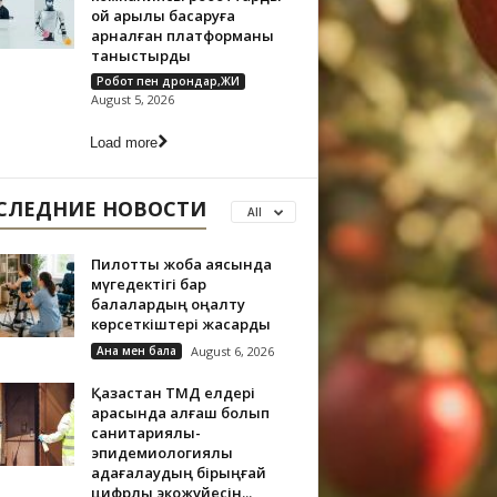
ой арқылы басқаруға
арналған платформаны
таныстырды
Робот пен дрондар,ЖИ
August 5, 2026
Load more
СЛЕДНИЕ НОВОСТИ
All
Пилоттық жоба аясында
мүгедектігі бар
балалардың оңалту
көрсеткіштері жақсарды
Ана мен бала
August 6, 2026
Қазақстан ТМД елдері
арасында алғаш болып
санитариялық-
эпидемиологиялық
қадағалаудың бірыңғай
цифрлық экожүйесін...