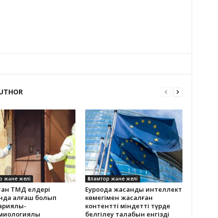
UTHOR
р және желі
Ғаламтор және желі
тан ТМД елдері
Еуроодақ жасанды интеллект
нда алғаш болып
көмегімен жасалған
ариялық-
контентті міндетті түрде
миологиялық
белгілеу талабын енгізді