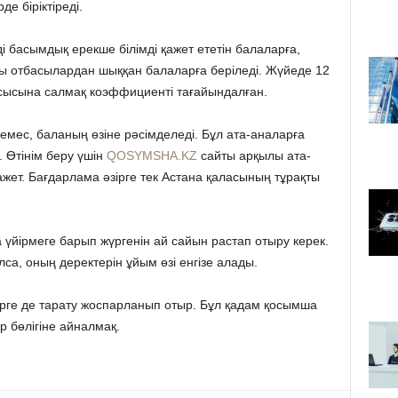
де біріктіреді.
і басымдық ерекше білімді қажет ететін балаларға,
ғы отбасылардан шыққан балаларға беріледі. Жүйеде 12
йсысына салмақ коэффициенті тағайындалған.
 емес, баланың өзіне рәсімделеді. Бұл ата-аналарға
. Өтінім беру үшін
QOSYMSHA.KZ
сайты арқылы ата-
жет. Бағдарлама әзірге тек Астана қаласының тұрақты
үйірмеге барып жүргенін ай сайын растап отыру керек.
са, оның деректерін ұйым өзі енгізе алады.
рге де тарату жоспарланып отыр. Бұл қадам қосымша
 бөлігіне айналмақ.