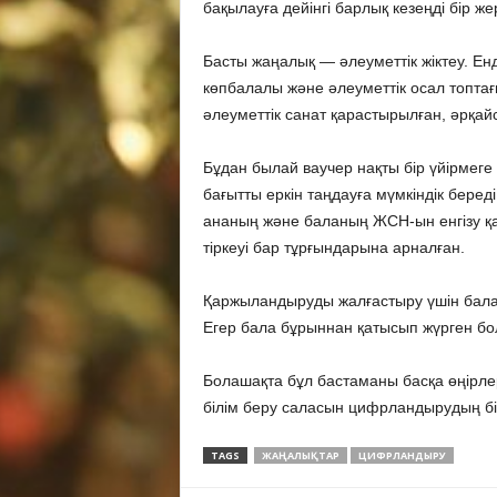
бақылауға дейінгі барлық кезеңді бір жер
Басты жаңалық — әлеуметтік жіктеу. Енд
көпбалалы және әлеуметтік осал топта
әлеуметтік санат қарастырылған, әрқа
Бұдан былай ваучер нақты бір үйірмеге
бағытты еркін таңдауға мүмкіндік береді
ананың және баланың ЖСН-ын енгізу қа
тіркеуі бар тұрғындарына арналған.
Қаржыландыруды жалғастыру үшін бала 
Егер бала бұрыннан қатысып жүрген бол
Болашақта бұл бастаманы басқа өңірле
білім беру саласын цифрландырудың бір
TAGS
ЖАҢАЛЫҚТАР
ЦИФРЛАНДЫРУ