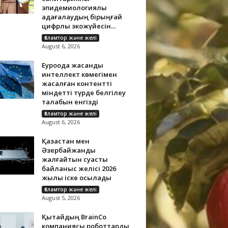
эпидемиологиялық
қадағалаудың бірыңғай
цифрлық экожүйесін...
Ғаламтор және желі
August 6, 2026
Еуроодақ жасанды
интеллект көмегімен
жасалған контентті
міндетті түрде белгілеу
талабын енгізді
Ғаламтор және желі
August 6, 2026
Қазақстан мен
Әзербайжанды
жалғайтын суасты
байланыс желісі 2026
жылы іске қосылады
Ғаламтор және желі
August 5, 2026
Қытайдың BrainCo
компаниясы роботтарды