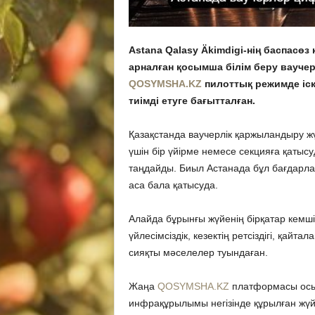
Astana Qalasy Äkimdigi-нің баспасөз
арналған қосымша білім беру вауче
QOSYMSHA.KZ
пилоттық режимде іск
тиімді етуге бағытталған.
Қазақстанда ваучерлік қаржыландыру ж
үшін бір үйірме немесе секцияға қатыс
таңдайды. Биыл Астанада бұл бағдарла
аса бала қатысуда.
Алайда бұрынғы жүйенің бірқатар кемш
үйлесімсіздік, кезектің ретсіздігі, қайт
сияқты мәселелер туындаған.
Жаңа
QOSYMSHA.KZ
платформасы осы
инфрақұрылымы негізінде құрылған жүйе