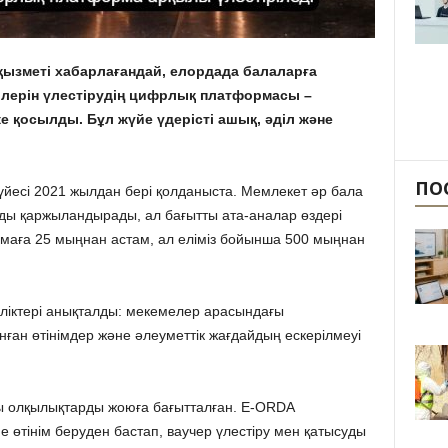
 қызметі хабарлағандай, елордада балаларға
рлерін үлестірудің цифрлық платформасы –
е қосылды. Бұл жүйе үдерісті ашық, әділ және
ПО
үйесі 2021 жылдан бері қолданыста. Мемлекет әр бала
уды қаржыландырады, ал бағытты ата-аналар өздері
маға 25 мыңнан астам, ал еліміз бойынша 500 мыңнан
іліктері анықталды: мекемелер арасындағы
аланған өтінімдер және әлеуметтік жағдайдың ескерілмеуі
 олқылықтарды жоюға бағытталған. E-ORDA
 өтінім беруден бастап, ваучер үлестіру мен қатысуды