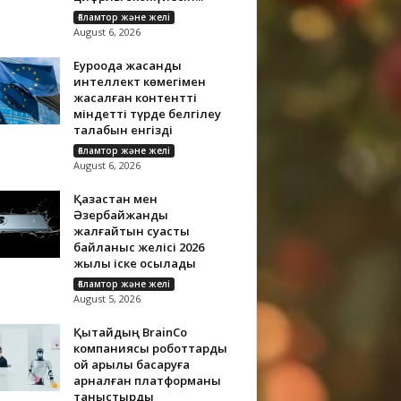
Ғаламтор және желі
August 6, 2026
Еуроодақ жасанды
интеллект көмегімен
жасалған контентті
міндетті түрде белгілеу
талабын енгізді
Ғаламтор және желі
August 6, 2026
Қазақстан мен
Әзербайжанды
жалғайтын суасты
байланыс желісі 2026
жылы іске қосылады
Ғаламтор және желі
August 5, 2026
Қытайдың BrainCo
компаниясы роботтарды
ой арқылы басқаруға
арналған платформаны
таныстырды