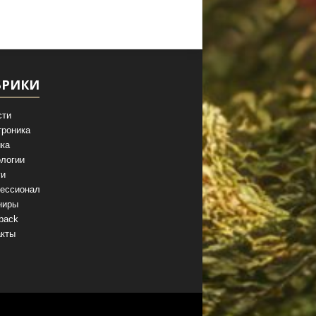
БРИКИ
сти
троника
ка
логии
ги
ессионал
ниры
back
акты