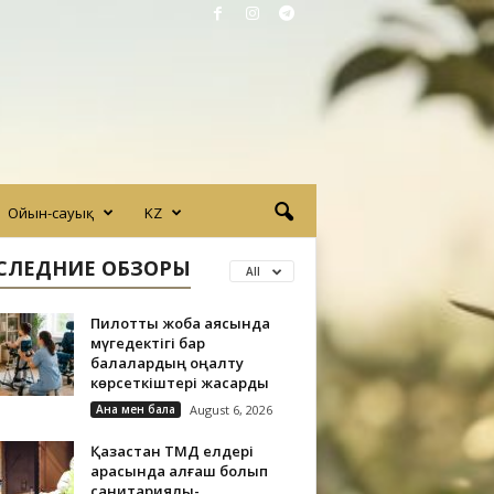
Ойын-сауық
KZ
СЛЕДНИЕ ОБЗОРЫ
All
Пилоттық жоба аясында
мүгедектігі бар
балалардың оңалту
көрсеткіштері жақсарды
Ана мен бала
August 6, 2026
Қазақстан ТМД елдері
арасында алғаш болып
санитариялық-