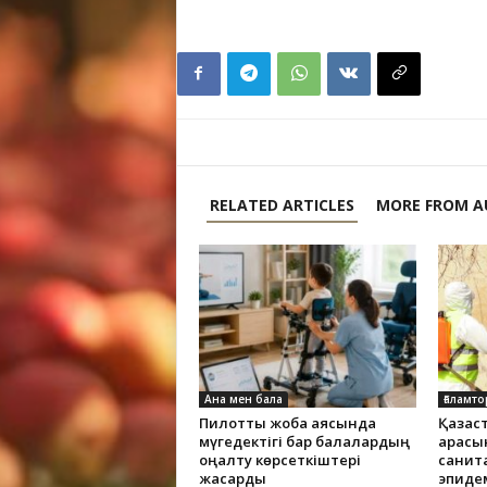
RELATED ARTICLES
MORE FROM A
Ана мен бала
Ғаламто
Пилоттық жоба аясында
Қазақс
мүгедектігі бар балалардың
арасы
оңалту көрсеткіштері
санит
жақсарды
эпиде