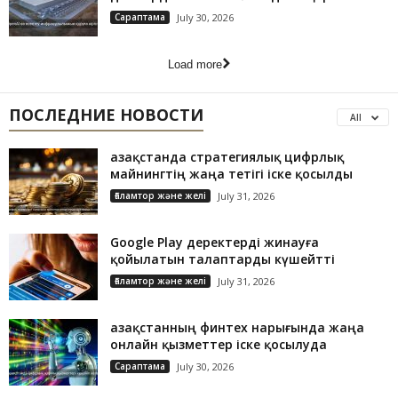
Сараптама
July 30, 2026
Load more
ПОСЛЕДНИЕ НОВОСТИ
All
Қазақстанда стратегиялық цифрлық
майнингтің жаңа тетігі іске қосылды
Ғаламтор және желі
July 31, 2026
Google Play деректерді жинауға
қойылатын талаптарды күшейтті
Ғаламтор және желі
July 31, 2026
Қазақстанның финтех нарығында жаңа
онлайн қызметтер іске қосылуда
Сараптама
July 30, 2026