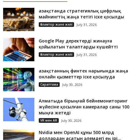
Қазақстанда стратегиялық цифрлық
майнингтің жаңа тетігі іске қосылды
Ғаламтор және желі
July 31, 2026
Google Play деректерді жинауға
қойылатын талаптарды күшейтті
Ғаламтор және желі
July 31, 2026
Қазақстанның финтех нарығында жаңа
онлайн қызметтер іске қосылуда
Сараптама
July 30, 2026
Алматыда бірыңғай бейнемониторинг
жүйесіне қосылған камералар саны 100
мыңға жетеді
VR мен AR
July 30, 2026
Nvidia мен OpenAI құны 500 млрд
доллардан асатын әлемдегі ең ірі...