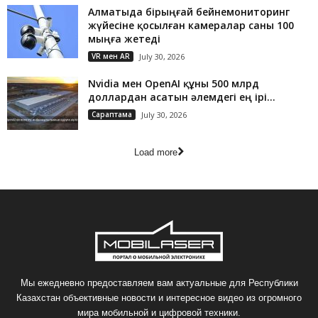
Алматыда бірыңғай бейнемониторинг
жүйесіне қосылған камералар саны 100
мыңға жетеді
VR мен AR
July 30, 2026
Nvidia мен OpenAI құны 500 млрд
доллардан асатын әлемдегі ең ірі...
Сараптама
July 30, 2026
Load more
Мы ежедневно предоставляем вам актуальные для Республики
Казахстан объективные новости и интересное видео из огромного
мира мобильной и цифровой техники.