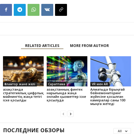
RELATED ARTICLES
MORE FROM AUTHOR
Ғаламтор және желі
Сараптама
VR мен AR
Қазақстанда
Қазақстанның финтех
Алматыда бірыңғай
стратегиялық цифрлық
нарығында жаңа
бейнемониторинг
майнингтің жаңа тетігі
онлайн қызметтер іске
жүйесіне қосылған
іске қосылды
қосылуда
камералар саны 100
мыңға жетеді
ПОСЛЕДНИЕ ОБЗОРЫ
All