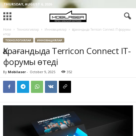
THURSDAY, AUGUST 6, 2026
Home
Технологиялар
Инновациялар
Қарағандыда Terricon Connect IT-форумы
өтеді
ТЕХНОЛОГИЯЛАР
ИННОВАЦИЯЛАР
Қарағандыда Terricon Connect IT-
форумы өтеді
By
Mobilaser
-
October 9, 2025
352