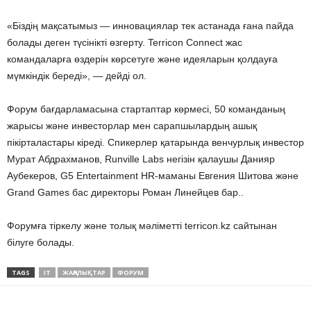
«Біздің мақсатымыз — инновациялар тек астанада ғана пайда
болады деген түсінікті өзгерту. Terricon Connect жас
командаларға өздерін көрсетуге және идеяларын қолдауға
мүмкіндік береді», — дейді ол.
Форум бағдарламасына стартаптар көрмесі, 50 команданың
жарысы және инвесторлар мен сарапшылардың ашық
пікірталастары кіреді. Спикерлер қатарында венчурлық инвестор
Мурат Абдрахманов, Runville Labs негізін қалаушы Данияр
Аубекеров, G5 Entertainment HR-маманы Евгения Шитова және
Grand Games бас директоры Роман Линейцев бар..
Форумға тіркелу және толық мәліметті terricon.kz сайтынан
білуге болады.
TAGS
IT
ЖАҢАЛЫҚТАР
ФОРУМ