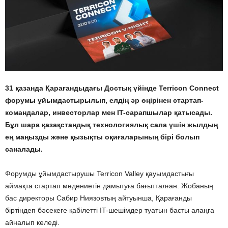
31 қазанда Қарағандыдағы Достық үйінде Terricon Connect
форумы ұйымдастырылып, елдің әр өңірінен стартап-
командалар, инвесторлар мен IT-сарапшылар қатысады.
Бұл шара қазақстандық технологиялық сала үшін жылдың
ең маңызды және қызықты оқиғаларының бірі болып
саналады.
Форумды ұйымдастырушы Terricon Valley қауымдастығы
аймақта стартап мәдениетін дамытуға бағытталған. Жобаның
бас директоры Сабир Ниязовтың айтуынша, Қарағанды
біртіндеп бәсекеге қабілетті IT-шешімдер туатын басты алаңға
айналып келеді.