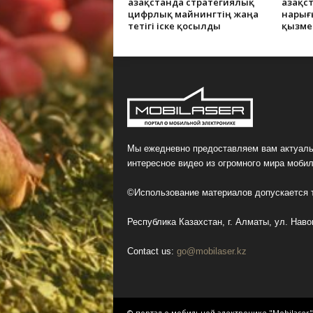
Қазақстанда стратегиялық
Қазақ
цифрлық майнингтің жаңа
нарығ
тетігі іске қосылды
қызме
Мы ежедневно предоставляем вам актуаль
интересное видео из огромного мира мобил
©Использование материалов допускается т
Республика Казахстан, г. Алматы, ул. Навои
Contact us:
go@mobilaser.kz
© портал о мобильной электронике "Mobilaser"