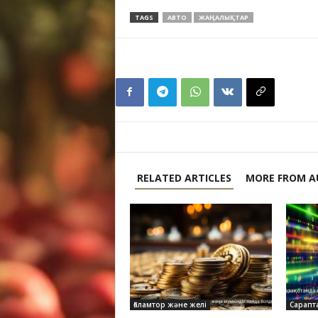
TAGS
АВТО
ЖАҢАЛЫҚТАР
RELATED ARTICLES
MORE FROM A
Ғаламтор және желі
Сарапт