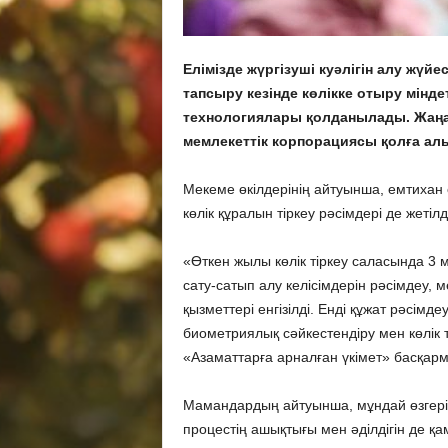
Елімізде жүргізуші куәлігін алу жүйес
тапсыру кезінде көлікке отыру мінде
технологиялары қолданылады. Жаңа
мемлекеттік корпорациясы қолға алы
Мекеме өкілдерінің айтуынша, емтихан ө
көлік құралын тіркеу рәсімдері де жетілді
«Өткен жылы көлік тіркеу саласында 3 
сату-сатып алу келісімдерін рәсімдеу, 
қызметтері енгізілді. Енді құжат рәсім
биометриялық сәйкестендіру мен көлік 
«Азаматтарға арналған үкімет» басқар
Мамандардың айтуынша, мұндай өзгеріст
процестің ашықтығы мен әділдігін де қа