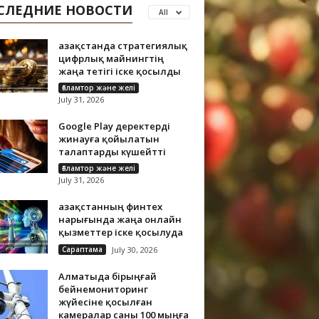
СЛЕДНИЕ НОВОСТИ
All
Қазақстанда стратегиялық
цифрлық майнингтің
жаңа тетігі іске қосылды
Ғаламтор және желі
July 31, 2026
Google Play деректерді
жинауға қойылатын
талаптарды күшейтті
Ғаламтор және желі
July 31, 2026
Қазақстанның финтех
нарығында жаңа онлайн
қызметтер іске қосылуда
Сараптама
July 30, 2026
Алматыда бірыңғай
бейнемониторинг
жүйесіне қосылған
камералар саны 100 мыңға