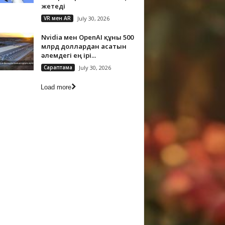
жетеді
VR мен AR
July 30, 2026
Nvidia мен OpenAI құны 500
млрд доллардан асатын
әлемдегі ең ірі...
Сараптама
July 30, 2026
Load more