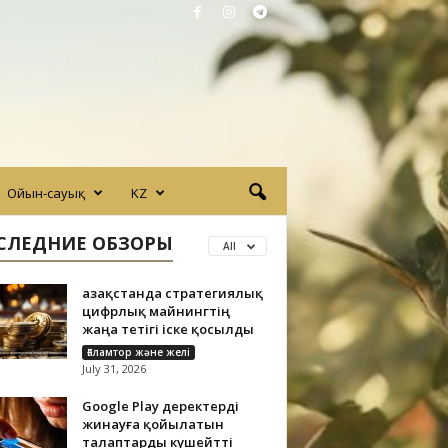
Ойын-сауық
KZ
СЛЕДНИЕ ОБЗОРЫ
All
Қазақстанда стратегиялық
цифрлық майнингтің
жаңа тетігі іске қосылды
Ғаламтор және желі
July 31, 2026
Google Play деректерді
жинауға қойылатын
талаптарды күшейтті