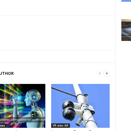
UTHOR
ама
VR мен AR