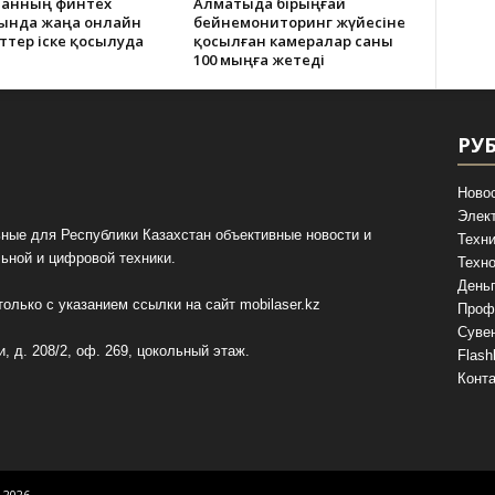
станның финтех
Алматыда бірыңғай
ында жаңа онлайн
бейнемониторинг жүйесіне
ттер іске қосылуда
қосылған камералар саны
100 мыңға жетеді
РУ
Ново
Элек
ные для Республики Казахстан объективные новости и
Техни
ьной и цифровой техники.
Техно
День
олько с указанием ссылки на сайт
mobilaser.kz
Проф
Суве
, д. 208/2, оф. 269, цокольный этаж.
Flash
Конт
 2026