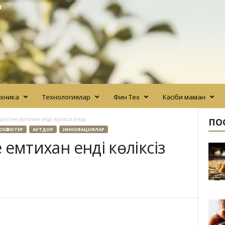
N
хника
Технологиялар
Фин Тех
Кәсіби маман
уәлігіне емтихан енді көліксіз өтеді
ПО
ОКӨЛІКТЕР
АУТДОР
ИННОВАЦИЯЛАР
е емтихан енді көліксіз