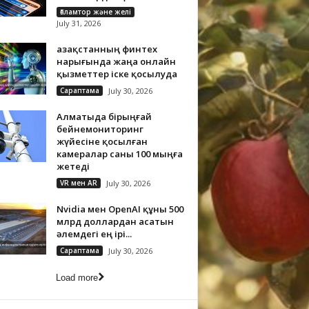
Ғаламтор және желі
July 31, 2026
Қазақстанның финтех
нарығында жаңа онлайн
қызметтер іске қосылуда
Сараптама
July 30, 2026
Алматыда бірыңғай
бейнемониторинг
жүйесіне қосылған
камералар саны 100 мыңға
жетеді
VR мен AR
July 30, 2026
Nvidia мен OpenAI құны 500
млрд доллардан асатын
әлемдегі ең ірі...
Сараптама
July 30, 2026
Load more