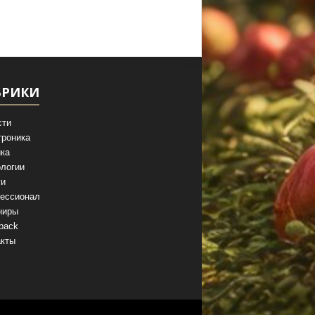
БРИКИ
сти
троника
ка
логии
ги
ессионал
ниры
back
акты