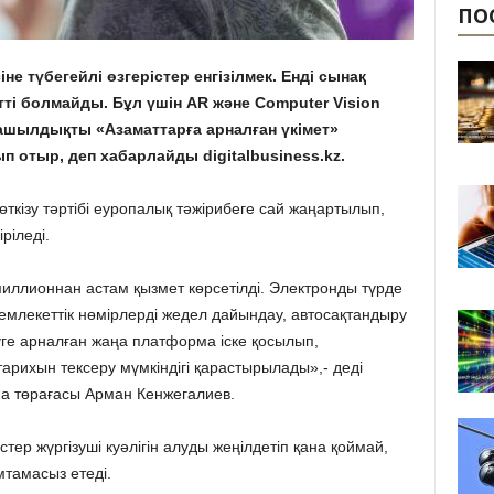
ПО
іне түбегейлі өзгерістер енгізілмек. Енді сынақ
тті болмайды. Бұл үшін AR және Computer Vision
шылдықты «Азаматтарға арналған үкімет»
п отыр, деп хабарлайды digitalbusiness.kz.
ткізу тәртібі еуропалық тәжірибеге сай жаңартылып,
ріледі.
миллионнан астам қызмет көрсетілді. Электронды түрде
мемлекеттік нөмірлерді жедел дайындау, автосақтандыру
деуге арналған жаңа платформа іске қосылып,
тарихын тексеру мүмкіндігі қарастырылады»,- деді
ма төрағасы Арман Кенжегалиев.
ер жүргізуші куәлігін алуды жеңілдетіп қана қоймай,
мтамасыз етеді.