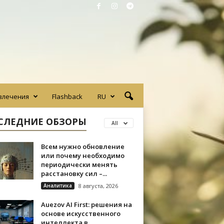
влечения
Flashback
RU
СЛЕДНИЕ ОБЗОРЫ
All
Всем нужно обновление
или почему необходимо
периодически менять
расстановку сил –...
Аналитика
8 августа, 2026
Auezov AI First: решения на
основе искусственного
интеллекта в