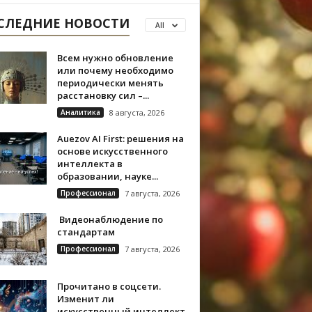
СЛЕДНИЕ НОВОСТИ
All
Всем нужно обновление
или почему необходимо
периодически менять
расстановку сил –...
Аналитика
8 августа, 2026
Auezov AI First: решения на
основе искусственного
интеллекта в
образовании, науке...
Профессионал
7 августа, 2026
Видеонаблюдение по
стандартам
Профессионал
7 августа, 2026
Прочитано в соцсети.
Изменит ли
искусственный интеллект