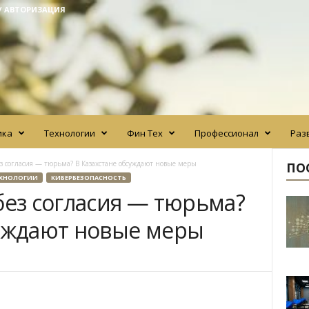
/ АВТОРИЗАЦИЯ
ика
Технологии
Фин Тех
Профессионал
Раз
ез согласия — тюрьма? В Казахстане обсуждают новые меры
ПО
ХНОЛОГИИ
КИБЕРБЕЗОПАСНОСТЬ
без согласия — тюрьма?
суждают новые меры