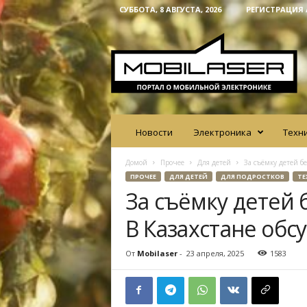
СУББОТА, 8 АВГУСТА, 2026
РЕГИСТРАЦИЯ 
M
o
b
i
l
a
s
e
Новости
Электроника
Техн
r
Домой
Прочее
Для детей
За съёмку детей б
ПРОЧЕЕ
ДЛЯ ДЕТЕЙ
ДЛЯ ПОДРОСТКОВ
ТЕ
За съёмку детей 
В Казахстане об
От
Mobilaser
-
23 апреля, 2025
1583