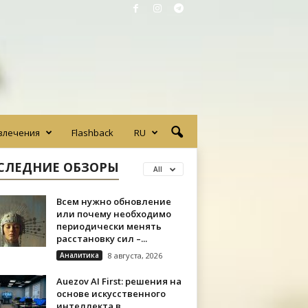
влечения
Flashback
RU
СЛЕДНИЕ ОБЗОРЫ
All
Всем нужно обновление
или почему необходимо
периодически менять
расстановку сил –...
Аналитика
8 августа, 2026
Auezov AI First: решения на
основе искусственного
интеллекта в