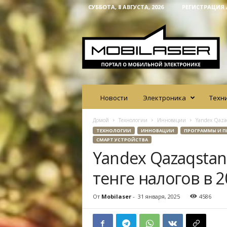
СУББОТА, 8 АВГУСТА, 2026
РЕГИСТРАЦИЯ 
M
o
b
i
l
a
s
e
Новости
Электроника
Техн
r
Домой
Технологии
Инновации
Yandex Qaza
ТЕХНОЛОГИИ
ИННОВАЦИИ
ПРОГРАММЫ И 
СМАРТ УСТРОЙСТВА
Yandex Qazaqstan
тенге налогов в 2
От
Mobilaser
-
31 января, 2025
4586