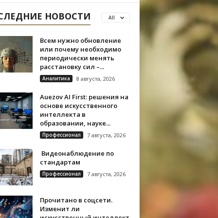
СЛЕДНИЕ НОВОСТИ
All
Всем нужно обновление
или почему необходимо
периодически менять
расстановку сил –...
Аналитика
8 августа, 2026
Auezov AI First: решения на
основе искусственного
интеллекта в
образовании, науке...
Профессионал
7 августа, 2026
Видеонаблюдение по
стандартам
Профессионал
7 августа, 2026
Прочитано в соцсети.
Изменит ли
искусственный интеллект