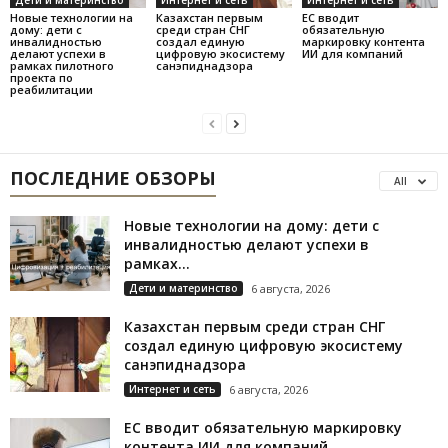
Дети и материнство
Интернет и сеть
Интернет и сеть
Новые технологии на
Казахстан первым
ЕС вводит
дому: дети с
среди стран СНГ
обязательную
инвалидностью
создал единую
маркировку контента
делают успехи в
цифровую экосистему
ИИ для компаний
рамках пилотного
санэпиднадзора
проекта по
реабилитации
ПОСЛЕДНИЕ ОБЗОРЫ
All
Новые технологии на дому: дети с
инвалидностью делают успехи в
рамках...
Дети и материнство
6 августа, 2026
Казахстан первым среди стран СНГ
создал единую цифровую экосистему
санэпиднадзора
Интернет и сеть
6 августа, 2026
ЕС вводит обязательную маркировку
контента ИИ для компаний