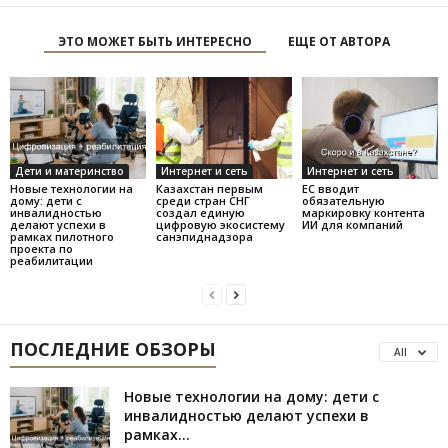
ЭТО МОЖЕТ БЫТЬ ИНТЕРЕСНО
ЕЩЕ ОТ АВТОРА
Дети и материнство
Интернет и сеть
Интернет и сеть
Новые технологии на
Казахстан первым
ЕС вводит
дому: дети с
среди стран СНГ
обязательную
инвалидностью
создал единую
маркировку контента
делают успехи в
цифровую экосистему
ИИ для компаний
рамках пилотного
санэпиднадзора
проекта по
реабилитации
ПОСЛЕДНИЕ ОБЗОРЫ
All
Новые технологии на дому: дети с
инвалидностью делают успехи в
рамках...