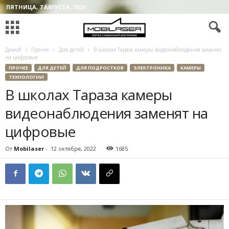
ПЯТНИЦА, 7 АВГУСТА, 2026
Домой
Прочее
Для детей
В школах Тараза камеры видеонаблюдения заменят
на цифровые
ПРОЧЕЕ
ДЛЯ ДЕТЕЙ
ДЛЯ ПОДРОСТКОВ
ЭЛЕКТРОНИКА
КАМЕРЫ
ТЕХНОЛОГИИ
В школах Тараза камеры
видеонаблюдения заменят на
цифровые
От
Mobilaser
-
12 октября, 2022
1685