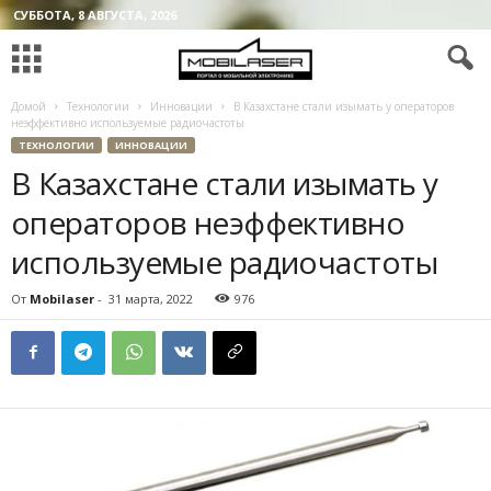
СУББОТА, 8 АВГУСТА, 2026
Домой
Технологии
Инновации
В Казахстане стали изымать у операторов
неэффективно используемые радиочастоты
ТЕХНОЛОГИИ
ИННОВАЦИИ
В Казахстане стали изымать у
операторов неэффективно
используемые радиочастоты
От
Mobilaser
-
31 марта, 2022
976