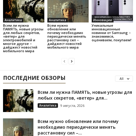
Аналитика
Аналитика
Инновации
Всем ли нужна
Всем нужно
Уникальные
ПАМЯТЬ, новые угрозы
обновление или
инновационные
для любых секретов,
почему необходимо
новинки от Samsung –
«ветер» для
периодически менять
знакомимся,
электромобилей и
расстановку сил –
оцениваем, покупаем!
многое другое –
дайджест новостей
дайджест новостей
мобильного мира
мобильного мира
ПОСЛЕДНИЕ ОБЗОРЫ
All
Всем ли нужна ПАМЯТЬ, новые угрозы для
любых секретов, «ветер» для...
Аналитика
9 августа, 2026
Всем нужно обновление или почему
необходимо периодически менять
расстановку сил –...