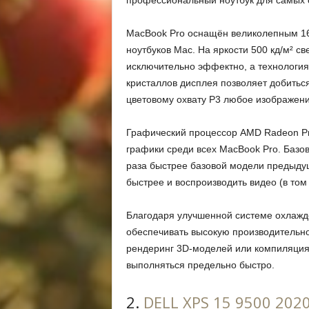
профессиональный ноутбук для самых 
MacBook Pro оснащён великолепным 1
ноутбуков Mac. На яркости 500 кд/м² с
исключительно эффектно, а технология
кристаллов дисплея позволяет добитьс
цветовому охвату P3 любое изображени
Графический процессор AMD Radeon Pr
графики среди всех MacBook Pro. Базо
раза быстрее базовой модели предыдущ
быстрее и воспроизводить видео (в том 
Благодаря улучшенной системе охлажд
обеспечивать высокую производительно
рендеринг 3D‑моделей или компиляция
выполняться предельно быстро.
2.
DELL XPS 15 9500 202