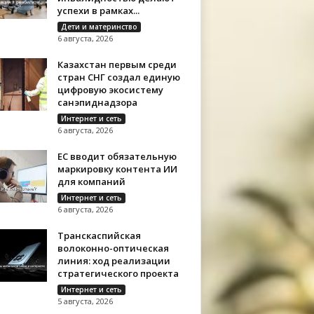
успехи в рамках...
Дети и материнство
6 августа, 2026
Казахстан первым среди
стран СНГ создал единую
цифровую экосистему
санэпиднадзора
Интернет и сеть
6 августа, 2026
ЕС вводит обязательную
маркировку контента ИИ
для компаний
Интернет и сеть
6 августа, 2026
Транскаспийская
волоконно-оптическая
линия: ход реализации
стратегического проекта
Интернет и сеть
5 августа, 2026