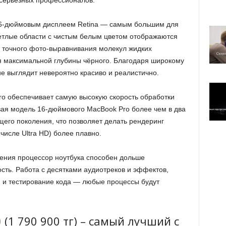
серьёзных профессионалов.
6‑дюймовым дисплеем Retina — самым большим для
ветлые области с чистым белым цветом отображаются
 точного фото-выравнивания молекул жидких
я максимальной глубины чёрного. Благодаря широкому
е выглядит невероятно красиво и реалистично.
o обеспечивает самую высокую скорость обработки
вая модель 16‑дюймового MacBook Pro более чем в два
его поколения, что позволяет делать рендеринг
числе Ultra HD) более плавно.
ения процессор ноутбука способен дольше
сть. Работа с десятками аудиотреков и эффектов,
 и тестирование кода — любые процессы будут
0
(1 790 900 тг) – самый лучший с