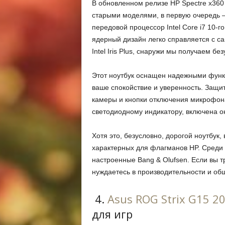
В обновленном релизе HP Spectre x360
старыми моделями, в первую очередь –
передовой процессор Intel Core i7 10-
ядерный дизайн легко справляется с 
Intel Iris Plus, снаружи мы получаем б
Этот ноутбук оснащен надежными функ
ваше спокойствие и уверенность. Защи
камеры и кнопки отключения микрофона
светодиодному индикатору, включена о
Хотя это, безусловно, дорогой ноутбук
характерных для флагманов HP. Среди 
настроенные Bang & Olufsen. Если вы тр
нуждаетесь в производительности и обще
4.
Asus ROG Strix G15 2
для игр