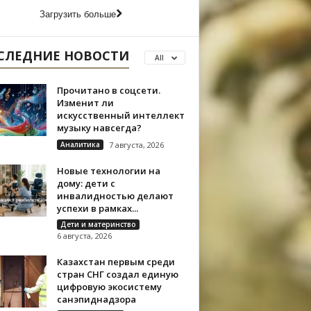
Загрузить больше
СЛЕДНИЕ НОВОСТИ
All
Прочитано в соцсети.
Изменит ли
искусственный интеллект
музыку навсегда?
Аналитика
7 августа, 2026
Новые технологии на
дому: дети с
инвалидностью делают
успехи в рамках...
Дети и материнство
6 августа, 2026
Казахстан первым среди
стран СНГ создал единую
цифровую экосистему
санэпиднадзора