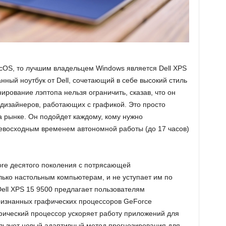
cOS, то лучшим владельцем Windows является Dell XPS
ный ноутбук от Dell, сочетающий в себе высокий стиль
ирование лэптопа нельзя ограничить, сказав, что он
 дизайнеров, работающих с графикой. Это просто
 рынке. Он подойдет каждому, кому нужно
евосходным временем автономной работы (до 17 часов)
ore десятого поколения с потрясающей
лько настольным компьютерам, и не уступает им по
ell XPS 15 9500 предлагает пользователям
изнанных графических процессоров GeForce
ический процессор ускоряет работу приложений для
ользует новый адаптивный метод прогнозирования для