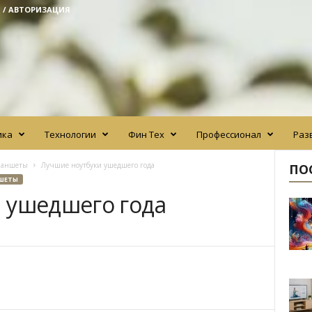
 / АВТОРИЗАЦИЯ
ика
Технологии
Фин Тех
Профессионал
Раз
ланшеты
Лучшие ноутбуки ушедшего года
ПО
ШЕТЫ
 ушедшего года