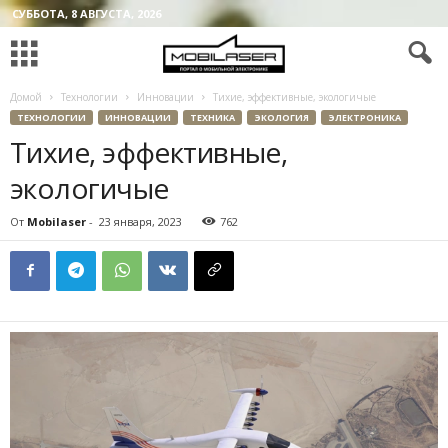
СУББОТА, 8 АВГУСТА, 2026
Домой
Технологии
Инновации
Тихие, эффективные, экологичые
ТЕХНОЛОГИИ
ИННОВАЦИИ
ТЕХНИКА
ЭКОЛОГИЯ
ЭЛЕКТРОНИКА
Тихие, эффективные,
экологичые
От
Mobilaser
-
23 января, 2023
762