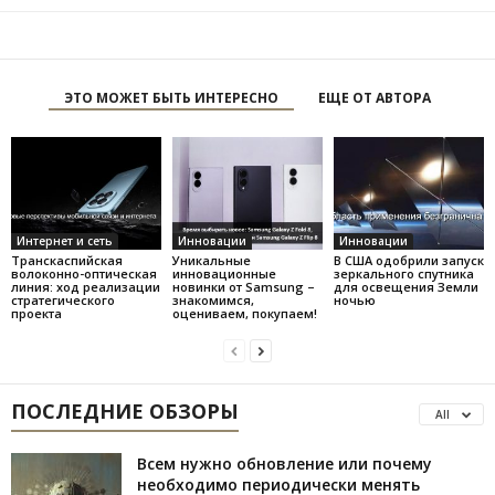
ЭТО МОЖЕТ БЫТЬ ИНТЕРЕСНО
ЕЩЕ ОТ АВТОРА
Интернет и сеть
Инновации
Инновации
Транскаспийская
Уникальные
В США одобрили запуск
волоконно-оптическая
инновационные
зеркального спутника
линия: ход реализации
новинки от Samsung –
для освещения Земли
стратегического
знакомимся,
ночью
проекта
оцениваем, покупаем!
ПОСЛЕДНИЕ ОБЗОРЫ
All
Всем нужно обновление или почему
необходимо периодически менять