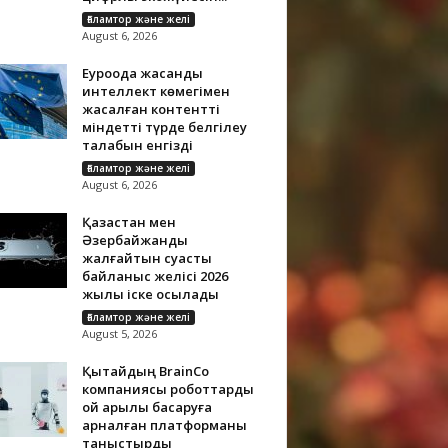
Ғаламтор және желі
August 6, 2026
Еуроодақ жасанды
интеллект көмегімен
жасалған контентті
міндетті түрде белгілеу
талабын енгізді
Ғаламтор және желі
August 6, 2026
Қазақстан мен
Әзербайжанды
жалғайтын суасты
байланыс желісі 2026
жылы іске қосылады
Ғаламтор және желі
August 5, 2026
Қытайдың BrainCo
компаниясы роботтарды
ой арқылы басқаруға
арналған платформаны
таныстырды