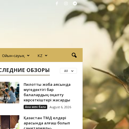
Ойын-сауық
KZ
СЛЕДНИЕ ОБЗОРЫ
All
Пилоттық жоба аясында
мүгедектігі бар
балалардың оңалту
көрсеткіштері жақсарды
Ана мен бала
August 6, 2026
Қазақстан ТМД елдері
арасында алғаш болып
санитариялық-