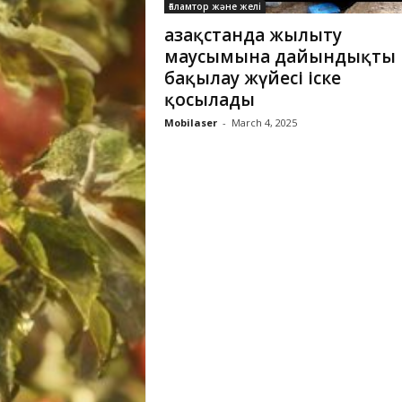
Ғаламтор және желі
Қазақстанда жылыту
маусымына дайындықты
бақылау жүйесі іске
қосылады
Mobilaser
-
March 4, 2025