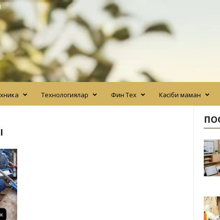
N
хника
Технологиялар
Фин Тех
Кәсіби маман
ПО
ы