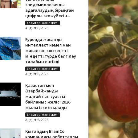
эпидемиологиялық
қадағалаудың бірыңғай
цифрлық экожүйесін...
Ғаламтор және желі
August 6, 2026
Еуроодақ жасанды
интеллект көмегімен
жасалған контентті
міндетті түрде белгілеу
талабын енгізді
Ғаламтор және желі
August 6, 2026
Қазақстан мен
Әзербайжанды
жалғайтын суасты
байланыс желісі 2026
жылы іске қосылады
Ғаламтор және желі
August 5, 2026
Қытайдың BrainCo
компаниясы роботтарды