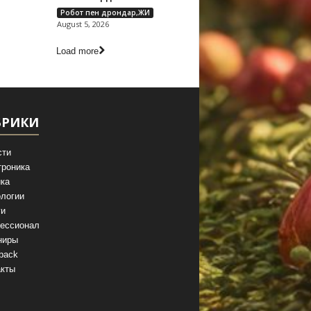
Робот пен дрондар,ЖИ
August 5, 2026
Load more
БРИКИ
сти
троника
ка
логии
ги
ессионал
ниры
back
акты