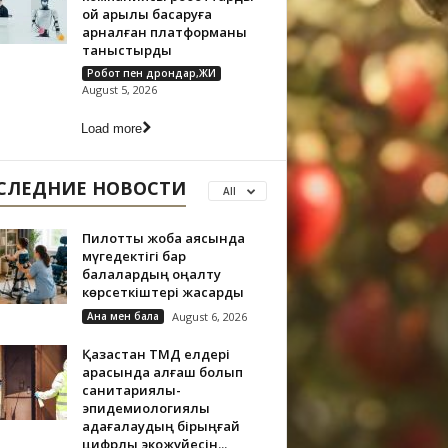
ой арқылы басқаруға
арналған платформаны
таныстырды
Робот пен дрондар,ЖИ
August 5, 2026
Load more
СЛЕДНИЕ НОВОСТИ
All
Пилоттық жоба аясында
мүгедектігі бар
балалардың оңалту
көрсеткіштері жақсарды
Ана мен бала
August 6, 2026
Қазақстан ТМД елдері
арасында алғаш болып
санитариялық-
эпидемиологиялық
қадағалаудың бірыңғай
цифрлық экожүйесін...