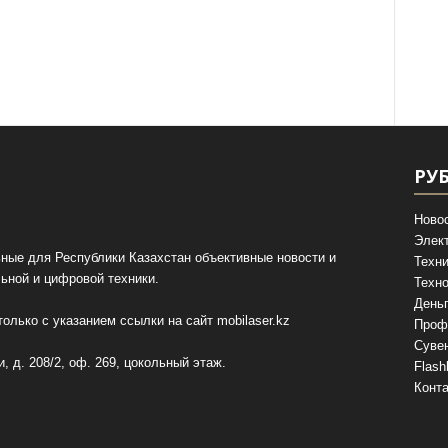
РУ
Ново
Элек
ные для Республики Казахстан объективные новости и
Техни
ьной и цифровой техники.
Техно
День
олько с указанием ссылки на сайт
mobilaser.kz
Проф
Суве
, д. 208/2, оф. 269, цокольный этаж.
Flash
Конт