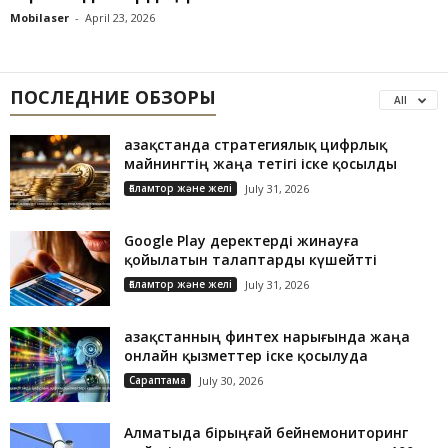
Mobilaser
-
April 23, 2026
ПОСЛЕДНИЕ ОБЗОРЫ
All
Қазақстанда стратегиялық цифрлық
майнингтің жаңа тетігі іске қосылды
Ғаламтор және желі
July 31, 2026
Google Play деректерді жинауға
қойылатын талаптарды күшейтті
Ғаламтор және желі
July 31, 2026
Қазақстанның финтех нарығында жаңа
онлайн қызметтер іске қосылуда
Сараптама
July 30, 2026
Алматыда бірыңғай бейнемониторинг