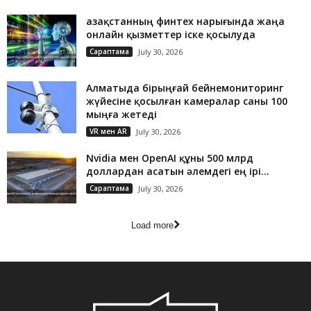
Қазақстанның финтех нарығында жаңа
онлайн қызметтер іске қосылуда
Сараптама
July 30, 2026
Алматыда бірыңғай бейнемониторинг
жүйесіне қосылған камералар саны 100
мыңға жетеді
VR мен AR
July 30, 2026
Nvidia мен OpenAI құны 500 млрд
доллардан асатын әлемдегі ең ірі...
Сараптама
July 30, 2026
Load more