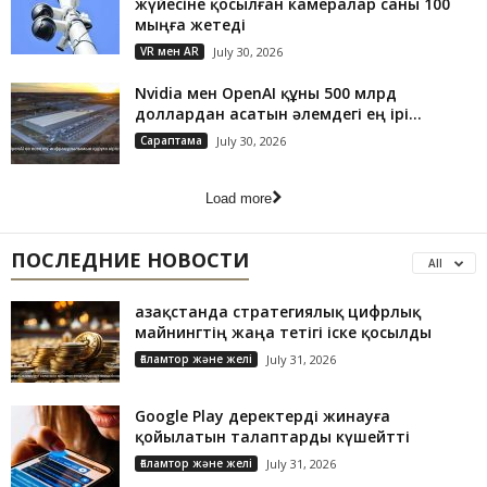
жүйесіне қосылған камералар саны 100
мыңға жетеді
VR мен AR
July 30, 2026
Nvidia мен OpenAI құны 500 млрд
доллардан асатын әлемдегі ең ірі...
Сараптама
July 30, 2026
Load more
ПОСЛЕДНИЕ НОВОСТИ
All
Қазақстанда стратегиялық цифрлық
майнингтің жаңа тетігі іске қосылды
Ғаламтор және желі
July 31, 2026
Google Play деректерді жинауға
қойылатын талаптарды күшейтті
Ғаламтор және желі
July 31, 2026