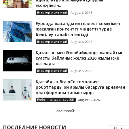
экожүйесін...
Ғаламтор және желі
August 6, 2026
Еуроодақ жасанды интеллект көмегімен
жасалған контентті міндетті түрде
белгілеу талабын енгізді
Ғаламтор және желі
August 6, 2026
Қазақстан мен Әзербайжанды жалғайтын
суасты байланыс желісі 2026 жылы іске
қосылады
Ғаламтор және желі
August 5, 2026
Қытайдың BrainCo компаниясы
роботтарды ой арқылы басқаруға арналған
платформаны таныстырды
Робот пен дрондар,ЖИ
August 5, 2026
Load more
ПОСЛЕДНИЕ НОВОСТИ
All