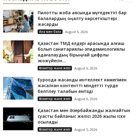
Пилоттық жоба аясында мүгедектігі бар
балалардың оңалту көрсеткіштері
жақсарды
Ана мен бала
August 6, 2026
Қазақстан ТМД елдері арасында алғаш
болып санитариялық-эпидемиологиялық
қадағалаудың бірыңғай цифрлық
экожүйесін...
Ғаламтор және желі
August 6, 2026
Еуроодақ жасанды интеллект көмегімен
жасалған контентті міндетті түрде
белгілеу талабын енгізді
Ғаламтор және желі
August 6, 2026
Қазақстан мен Әзербайжанды жалғайтын
суасты байланыс желісі 2026 жылы іске
қосылады
Ғаламтор және желі
August 5, 2026