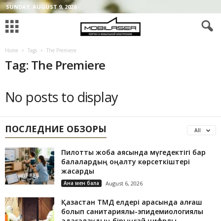
SUNDAY, AUGUST 9, 2026
Home
Tags
The Premiere
Tag: The Premiere
No posts to display
ПОСЛЕДНИЕ ОБЗОРЫ
All
Пилоттық жоба аясында мүгедектігі бар
балалардың оңалту көрсеткіштері
жақсарды
Ана мен бала
August 6, 2026
Қазақстан ТМД елдері арасында алғаш
болып санитариялық-эпидемиологиялық
қадағалаудың бірыңғай цифрлық