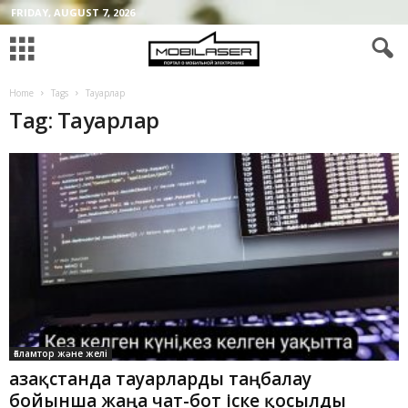
FRIDAY, AUGUST 7, 2026
Home
Tags
Тауарлар
Tag: Тауарлар
Ғаламтор және желі
Қазақстанда тауарларды таңбалау
бойынша жаңа чат-бот іске қосылды