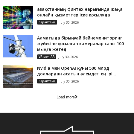
Қазақстанның финтех нарығында жаңа
онлайн қызметтер іске қосылуда
Сараптама
July 30, 2026
Алматыда бірыңғай бейнемониторинг
жүйесіне қосылған камералар саны 100
мыңға жетеді
VR мен AR
July 30, 2026
Nvidia мен OpenAI құны 500 млрд
доллардан асатын әлемдегі ең ірі...
Сараптама
July 30, 2026
Load more