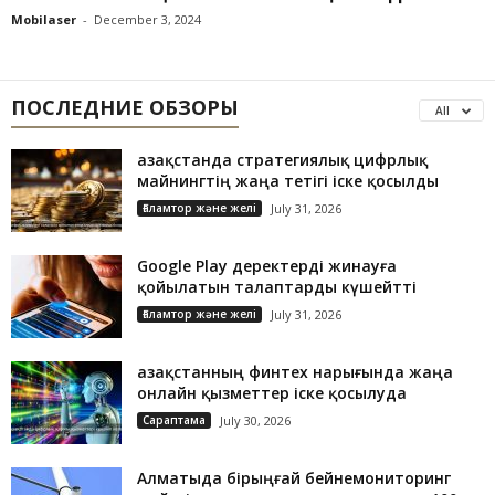
Mobilaser
-
December 3, 2024
ПОСЛЕДНИЕ ОБЗОРЫ
All
Қазақстанда стратегиялық цифрлық
майнингтің жаңа тетігі іске қосылды
Ғаламтор және желі
July 31, 2026
Google Play деректерді жинауға
қойылатын талаптарды күшейтті
Ғаламтор және желі
July 31, 2026
Қазақстанның финтех нарығында жаңа
онлайн қызметтер іске қосылуда
Сараптама
July 30, 2026
Алматыда бірыңғай бейнемониторинг