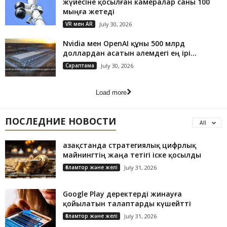
жүйесіне қосылған камералар саны 100
мыңға жетеді
VR мен AR
July 30, 2026
Nvidia мен OpenAI құны 500 млрд
доллардан асатын әлемдегі ең ірі...
Сараптама
July 30, 2026
Load more
ПОСЛЕДНИЕ НОВОСТИ
All
Қазақстанда стратегиялық цифрлық
майнингтің жаңа тетігі іске қосылды
Ғаламтор және желі
July 31, 2026
Google Play деректерді жинауға
қойылатын талаптарды күшейтті
Ғаламтор және желі
July 31, 2026