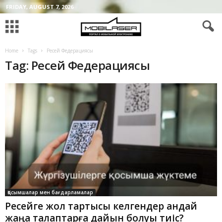
FRIDAY, AUGUST 7, 2026
Home
Tags
Ресей Федерациясы
Tag: Ресей Федерациясы
Қосымшалар мен бағдарламалар
Ресейге жол тартқысы келгендер қандай
жаңа талаптарға дайын болуы тиіс?