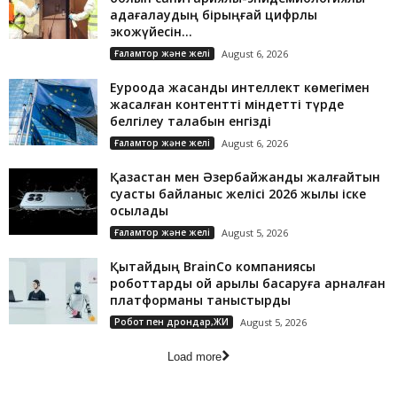
қадағалаудың бірыңғай цифрлық
экожүйесін...
Ғаламтор және желі
August 6, 2026
Еуроодақ жасанды интеллект көмегімен
жасалған контентті міндетті түрде
белгілеу талабын енгізді
Ғаламтор және желі
August 6, 2026
Қазақстан мен Әзербайжанды жалғайтын
суасты байланыс желісі 2026 жылы іске
қосылады
Ғаламтор және желі
August 5, 2026
Қытайдың BrainCo компаниясы
роботтарды ой арқылы басқаруға арналған
платформаны таныстырды
Робот пен дрондар,ЖИ
August 5, 2026
Load more