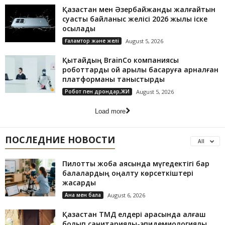
Қазақстан мен Әзербайжанды жалғайтын
суасты байланыс желісі 2026 жылы іске
қосылады
Ғаламтор және желі
August 5, 2026
Қытайдың BrainCo компаниясы
роботтарды ой арқылы басқаруға арналған
платформаны таныстырды
Робот пен дрондар,ЖИ
August 5, 2026
Load more
ПОСЛЕДНИЕ НОВОСТИ
All
Пилоттық жоба аясында мүгедектігі бар
балалардың оңалту көрсеткіштері
жақсарды
Ана мен бала
August 6, 2026
Қазақстан ТМД елдері арасында алғаш
болып санитариялық-эпидемиологиялық