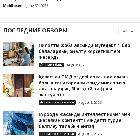
Mobilaser
-
June 30, 2025
ПОСЛЕДНИЕ ОБЗОРЫ
All
Пилоттық жоба аясында мүгедектігі бар
балалардың оңалту көрсеткіштері
жақсарды
Ана мен бала
August 6, 2026
Қазақстан ТМД елдері арасында алғаш
болып санитариялық-эпидемиологиялық
қадағалаудың бірыңғай цифрлық
экожүйесін...
Ғаламтор және желі
August 6, 2026
Еуроодақ жасанды интеллект көмегімен
жасалған контентті міндетті түрде
белгілеу талабын енгізді
Ғаламтор және желі
August 6, 2026