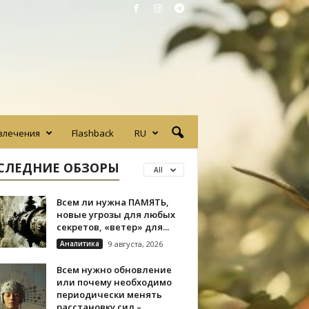
влечения
Flashback
RU
СЛЕДНИЕ ОБЗОРЫ
All
Всем ли нужна ПАМЯТЬ,
новые угрозы для любых
секретов, «ветер» для...
Аналитика
9 августа, 2026
Всем нужно обновление
или почему необходимо
периодически менять
расстановку сил –...