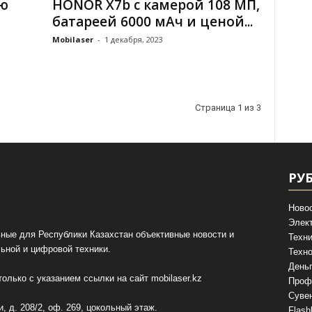
ую
HONOR X7b с камерой 108 МП,
батареей 6000 мАч и ценой...
Mobilaser
-
1 декабря, 2023
Страница 1 из 3
РУ
Ново
Элек
ные для Республики Казахстан объективные новости и
Техни
ьной и цифровой техники.
Техно
День
олько с указанием ссылки на сайт
mobilaser.kz
Проф
Суве
, д. 208/2, оф. 269, цокольный этаж.
Flash