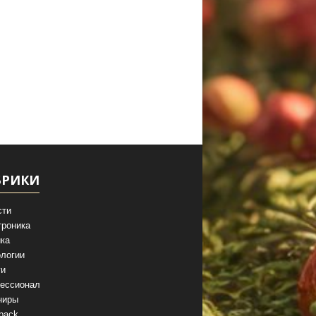
БРИКИ
сти
троника
ка
логии
ги
ессионал
ниры
back