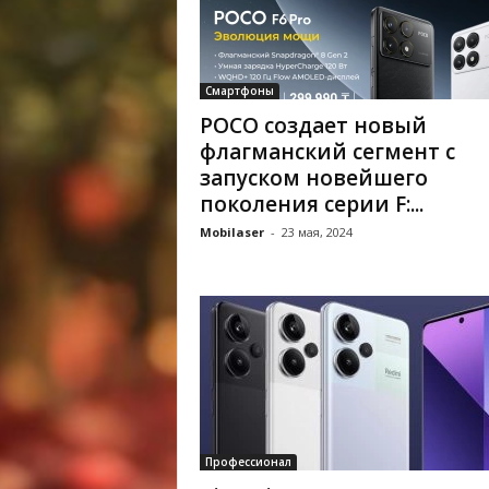
Смартфоны
POCO создает новый
флагманский сегмент с
запуском новейшего
поколения серии F:...
Mobilaser
-
23 мая, 2024
Профессионал