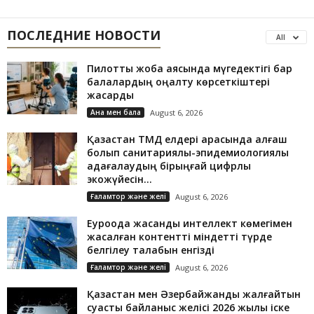
ПОСЛЕДНИЕ НОВОСТИ
All
Пилоттық жоба аясында мүгедектігі бар
балалардың оңалту көрсеткіштері
жақсарды
Ана мен бала
August 6, 2026
Қазақстан ТМД елдері арасында алғаш
болып санитариялық-эпидемиологиялық
қадағалаудың бірыңғай цифрлық
экожүйесін...
Ғаламтор және желі
August 6, 2026
Еуроодақ жасанды интеллект көмегімен
жасалған контентті міндетті түрде
белгілеу талабын енгізді
Ғаламтор және желі
August 6, 2026
Қазақстан мен Әзербайжанды жалғайтын
суасты байланыс желісі 2026 жылы іске