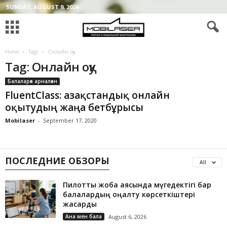
SUNDAY, AUGUST 9, 2026
Home
Tags
Онлайн оқу
Tag: Онлайн оқу
Балаларға арналған
FluentClass: Қазақстандық онлайн
оқытудың жаңа бетбұрысы
Mobilaser
-
September 17, 2020
ПОСЛЕДНИЕ ОБЗОРЫ
All
Пилоттық жоба аясында мүгедектігі бар
балалардың оңалту көрсеткіштері
жақсарды
Ана мен бала
August 6, 2026