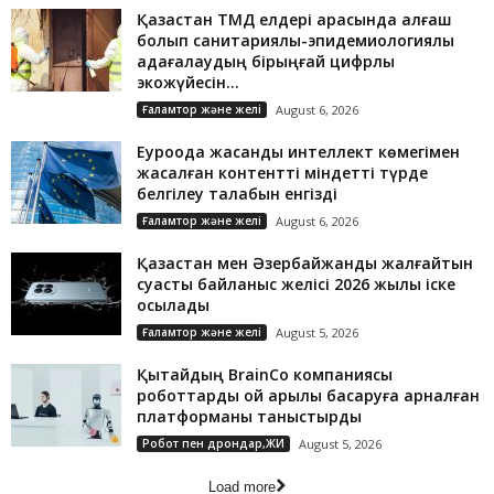
Қазақстан ТМД елдері арасында алғаш
болып санитариялық-эпидемиологиялық
қадағалаудың бірыңғай цифрлық
экожүйесін...
Ғаламтор және желі
August 6, 2026
Еуроодақ жасанды интеллект көмегімен
жасалған контентті міндетті түрде
белгілеу талабын енгізді
Ғаламтор және желі
August 6, 2026
Қазақстан мен Әзербайжанды жалғайтын
суасты байланыс желісі 2026 жылы іске
қосылады
Ғаламтор және желі
August 5, 2026
Қытайдың BrainCo компаниясы
роботтарды ой арқылы басқаруға арналған
платформаны таныстырды
Робот пен дрондар,ЖИ
August 5, 2026
Load more