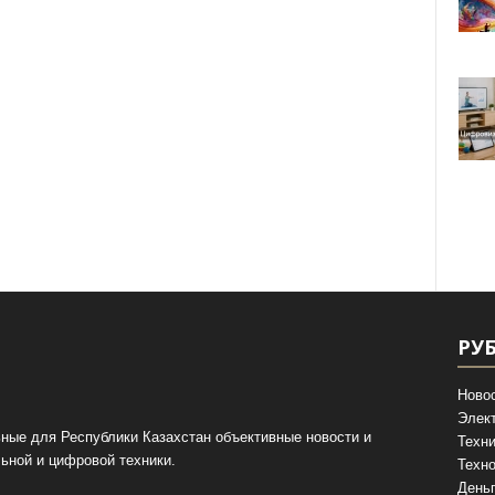
РУ
Ново
Элек
ные для Республики Казахстан объективные новости и
Техни
ьной и цифровой техники.
Техно
День