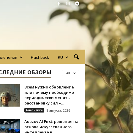
влечения
Flashback
RU
СЛЕДНИЕ ОБЗОРЫ
All
Всем нужно обновление
или почему необходимо
периодически менять
расстановку сил –...
Аналитика
8 августа, 2026
Auezov AI First: решения на
основе искусственного
интеллекта в