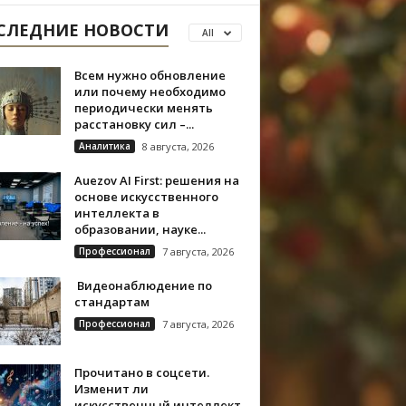
СЛЕДНИЕ НОВОСТИ
All
Всем нужно обновление
или почему необходимо
периодически менять
расстановку сил –...
Аналитика
8 августа, 2026
Auezov AI First: решения на
основе искусственного
интеллекта в
образовании, науке...
Профессионал
7 августа, 2026
Видеонаблюдение по
стандартам
Профессионал
7 августа, 2026
Прочитано в соцсети.
Изменит ли
искусственный интеллект