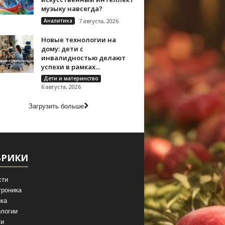
музыку навсегда?
Аналитика
7 августа, 2026
Новые технологии на
дому: дети с
инвалидностью делают
успехи в рамках...
Дети и материнство
6 августа, 2026
Загрузить больше
БРИКИ
сти
троника
ка
логии
ги