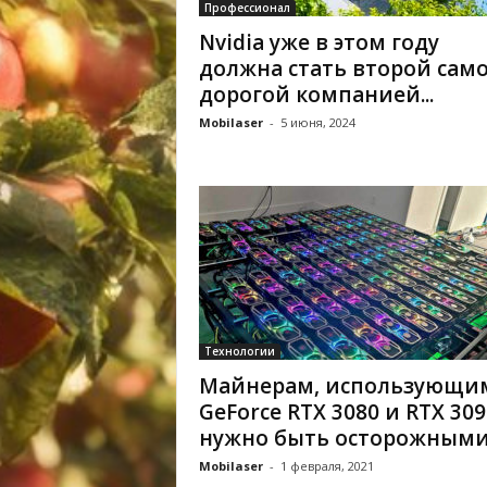
Профессионал
Nvidia уже в этом году
должна стать второй сам
дорогой компанией...
Mobilaser
-
5 июня, 2024
Технологии
Майнерам, использующи
GeForce RTX 3080 и RTX 309
нужно быть осторожным
Mobilaser
-
1 февраля, 2021