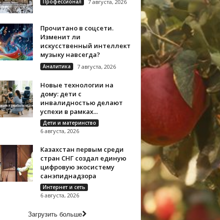
Профессионал
7 августа, 2026
Прочитано в соцсети.
Изменит ли
искусственный интеллект
музыку навсегда?
Аналитика
7 августа, 2026
Новые технологии на
дому: дети с
инвалидностью делают
успехи в рамках...
Дети и материнство
6 августа, 2026
Казахстан первым среди
стран СНГ создал единую
цифровую экосистему
санэпиднадзора
Интернет и сеть
6 августа, 2026
Загрузить больше