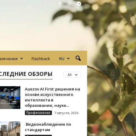
влечения
Flashback
RU
СЛЕДНИЕ ОБЗОРЫ
All
Auezov AI First: решения на
основе искусственного
интеллекта в
образовании, науке...
Профессионал
7 августа, 2026
Видеонаблюдение по
стандартам