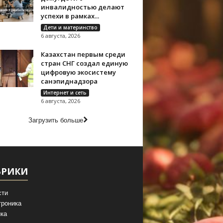
инвалидностью делают
успехи в рамках...
Дети и материнство
6 августа, 2026
Казахстан первым среди
стран СНГ создал единую
цифровую экосистему
санэпиднадзора
Интернет и сеть
6 августа, 2026
Загрузить больше
БРИКИ
сти
троника
ка