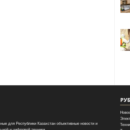
РУ
Ново
Элек
ные для Республики Казахстан объективные новости и
Техни
ьной и цифровой техники.