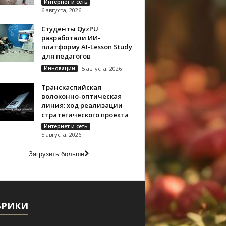
Интернет и сеть
6 августа, 2026
Студенты QyzPU
разработали ИИ-
платформу AI-Lesson Study
для педагогов
Инновации
5 августа, 2026
Транскаспийская
волоконно-оптическая
линия: ход реализации
стратегического проекта
Интернет и сеть
5 августа, 2026
Загрузить больше
БРИКИ