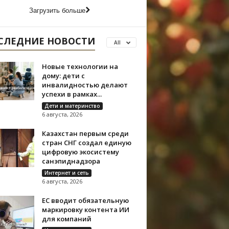
Загрузить больше
СЛЕДНИЕ НОВОСТИ
All
Новые технологии на
дому: дети с
инвалидностью делают
успехи в рамках...
Дети и материнство
6 августа, 2026
Казахстан первым среди
стран СНГ создал единую
цифровую экосистему
санэпиднадзора
Интернет и сеть
6 августа, 2026
ЕС вводит обязательную
маркировку контента ИИ
для компаний