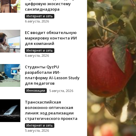
цифровую экосистему
санэпиднадзора
Интернет и сеть
6 августа, 2026
ЕС вводит обязательную
маркировку контента ИИ
для компаний
Интернет и сеть
6 августа, 2026
Студенты QyzPU
разработали ИИ-
платформу AI-Lesson Study
для педагогов
Инновации
5 августа, 2026
Транскаспийская
волоконно-оптическая
линия: ход реализации
стратегического проекта
Интернет и сеть
5 августа, 2026