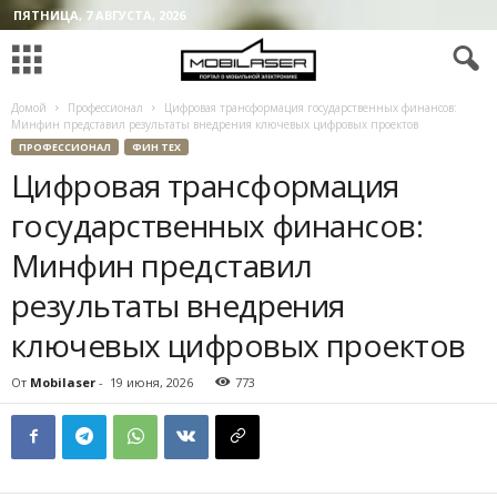
ПЯТНИЦА, 7 АВГУСТА, 2026
Домой
Профессионал
Цифровая трансформация государственных финансов:
Минфин представил результаты внедрения ключевых цифровых проектов
ПРОФЕССИОНАЛ
ФИН ТЕХ
Цифровая трансформация
государственных финансов:
Минфин представил
результаты внедрения
ключевых цифровых проектов
От
Mobilaser
-
19 июня, 2026
773