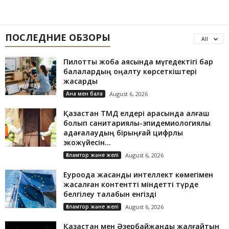
ПОСЛЕДНИЕ ОБЗОРЫ
All
Пилоттық жоба аясында мүгедектігі бар
балалардың оңалту көрсеткіштері
жақсарды
Ана мен бала
August 6, 2026
Қазақстан ТМД елдері арасында алғаш
болып санитариялық-эпидемиологиялық
қадағалаудың бірыңғай цифрлық
экожүйесін...
Ғаламтор және желі
August 6, 2026
Еуроодақ жасанды интеллект көмегімен
жасалған контентті міндетті түрде
белгілеу талабын енгізді
Ғаламтор және желі
August 6, 2026
Қазақстан мен Әзербайжанды жалғайтын