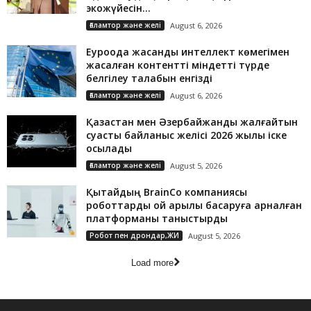
экожүйесін...
Ғаламтор және желі
August 6, 2026
Еуроодақ жасанды интеллект көмегімен
жасалған контентті міндетті түрде
белгілеу талабын енгізді
Ғаламтор және желі
August 6, 2026
Қазақстан мен Әзербайжанды жалғайтын
суасты байланыс желісі 2026 жылы іске
қосылады
Ғаламтор және желі
August 5, 2026
Қытайдың BrainCo компаниясы
роботтарды ой арқылы басқаруға арналған
платформаны таныстырды
Робот пен дрондар,ЖИ
August 5, 2026
Load more