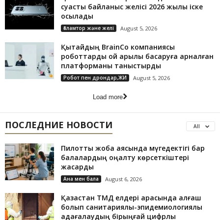
суасты байланыс желісі 2026 жылы іске
қосылады
Ғаламтор және желі
August 5, 2026
Қытайдың BrainCo компаниясы
роботтарды ой арқылы басқаруға арналған
платформаны таныстырды
Робот пен дрондар,ЖИ
August 5, 2026
Load more
ПОСЛЕДНИЕ НОВОСТИ
All
Пилоттық жоба аясында мүгедектігі бар
балалардың оңалту көрсеткіштері
жақсарды
Ана мен бала
August 6, 2026
Қазақстан ТМД елдері арасында алғаш
болып санитариялық-эпидемиологиялық
қадағалаудың бірыңғай цифрлық