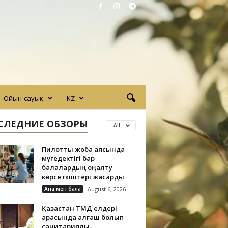
Ойын-сауық
KZ
СЛЕДНИЕ ОБЗОРЫ
All
Пилоттық жоба аясында
мүгедектігі бар
балалардың оңалту
көрсеткіштері жақсарды
Ана мен бала
August 6, 2026
Қазақстан ТМД елдері
арасында алғаш болып
санитариялық-