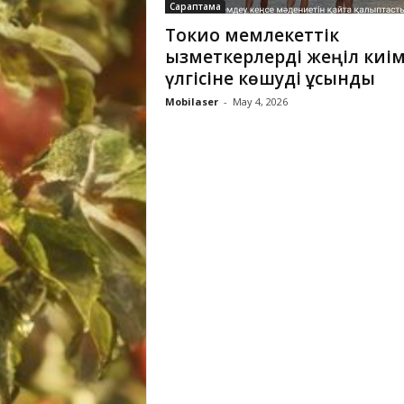
Сараптама
Токио мемлекеттік
қызметкерлерді жеңіл киі
үлгісіне көшуді ұсынды
Mobilaser
-
May 4, 2026