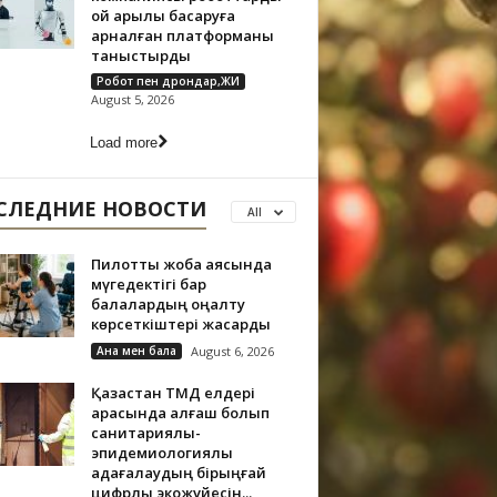
ой арқылы басқаруға
арналған платформаны
таныстырды
Робот пен дрондар,ЖИ
August 5, 2026
Load more
СЛЕДНИЕ НОВОСТИ
All
Пилоттық жоба аясында
мүгедектігі бар
балалардың оңалту
көрсеткіштері жақсарды
Ана мен бала
August 6, 2026
Қазақстан ТМД елдері
арасында алғаш болып
санитариялық-
эпидемиологиялық
қадағалаудың бірыңғай
цифрлық экожүйесін...