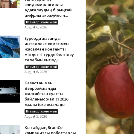
эпидемиологиялық
қадағалаудың бірыңғай
цифрлық экожүйесін...
Ғаламтор және желі
August 6, 2026
Еуроодақ жасанды
интеллект көмегімен
жасалған контентті
міндетті түрде белгілеу
талабын енгізді
Ғаламтор және желі
August 6, 2026
Қазақстан мен
Әзербайжанды
жалғайтын суасты
байланыс желісі 2026
жылы іске қосылады
Ғаламтор және желі
August 5, 2026
Қытайдың BrainCo
компаниясы роботтарды