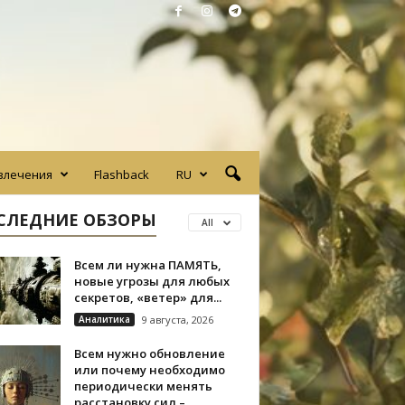
влечения
Flashback
RU
СЛЕДНИЕ ОБЗОРЫ
All
Всем ли нужна ПАМЯТЬ,
новые угрозы для любых
секретов, «ветер» для...
Аналитика
9 августа, 2026
Всем нужно обновление
или почему необходимо
периодически менять
расстановку сил –...