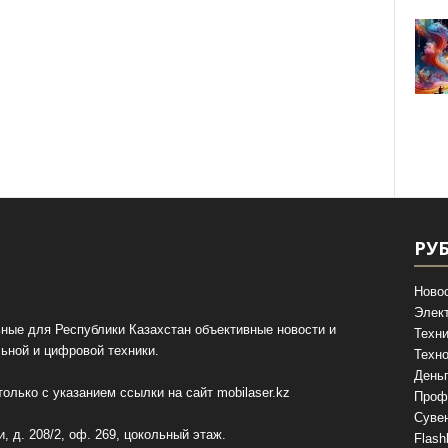
РУ
Ново
Элек
ные для Республики Казахстан объективные новости и
Техни
ьной и цифровой техники.
Техно
День
олько с указанием ссылки на сайт
mobilaser.kz
Проф
Суве
, д. 208/2, оф. 269, цокольный этаж.
Flash