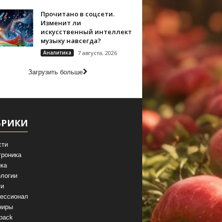
Прочитано в соцсети.
Изменит ли
искусственный интеллект
музыку навсегда?
Аналитика
7 августа, 2026
Загрузить больше
БРИКИ
сти
троника
ка
логии
ги
ессионал
ниры
back