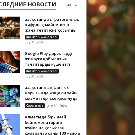
СЛЕДНИЕ НОВОСТИ
All
Қазақстанда стратегиялық
цифрлық майнингтің
жаңа тетігі іске қосылды
Ғаламтор және желі
July 31, 2026
Google Play деректерді
жинауға қойылатын
талаптарды күшейтті
Ғаламтор және желі
July 31, 2026
Қазақстанның финтех
нарығында жаңа онлайн
қызметтер іске қосылуда
Сараптама
July 30, 2026
Алматыда бірыңғай
бейнемониторинг
жүйесіне қосылған
камералар саны 100 мыңға