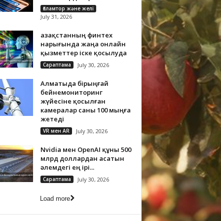
Ғаламтор және желі
July 31, 2026
Қазақстанның финтех
нарығында жаңа онлайн
қызметтер іске қосылуда
Сараптама
July 30, 2026
Алматыда бірыңғай
бейнемониторинг
жүйесіне қосылған
камералар саны 100 мыңға
жетеді
VR мен AR
July 30, 2026
Nvidia мен OpenAI құны 500
млрд доллардан асатын
әлемдегі ең ірі...
Сараптама
July 30, 2026
Load more