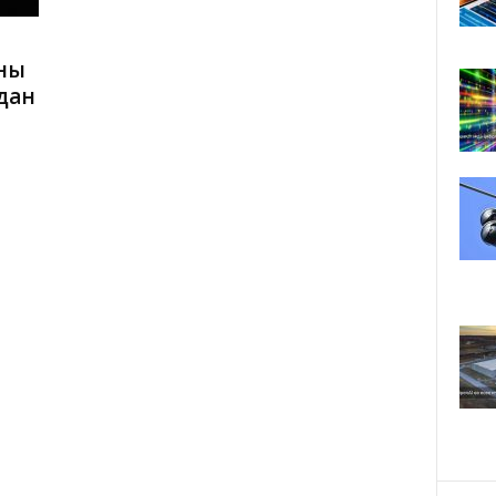
ны
дан