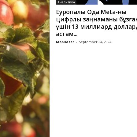
Аналитика
Еуропалық Одақ Meta-ны
цифрлық заңнаманы бұзға
үшін 13 миллиард доллар
астам...
Mobilaser
-
September 24, 2024