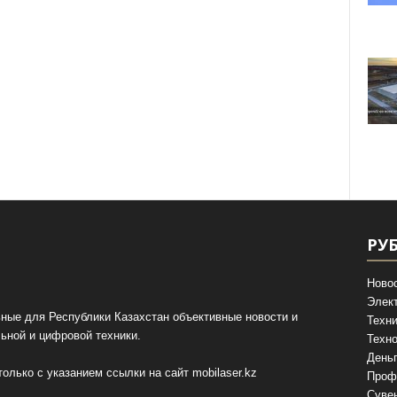
РУ
Ново
Элек
ные для Республики Казахстан объективные новости и
Техни
ьной и цифровой техники.
Техно
День
олько с указанием ссылки на сайт
mobilaser.kz
Проф
Суве