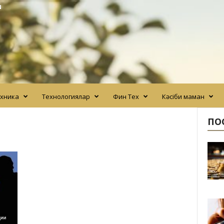
N
хника
Технологиялар
Фин Тех
Кәсіби маман
ПО