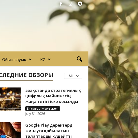
Ойын-сауық
KZ
СЛЕДНИЕ ОБЗОРЫ
All
Қазақстанда стратегиялық
цифрлық майнингтің
жаңа тетігі іске қосылды
Ғаламтор және желі
July 31, 2026
Google Play деректерді
жинауға қойылатын
талаптарды күшейтті