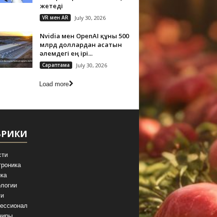
жетеді
VR мен AR
July 30, 2026
Nvidia мен OpenAI құны 500
млрд доллардан асатын
әлемдегі ең ірі...
Сараптама
July 30, 2026
Load more
БРИКИ
сти
троника
ка
логии
ги
ессионал
ниры