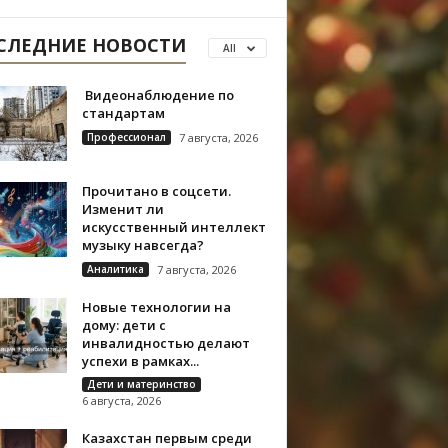
СЛЕДНИЕ НОВОСТИ
All
Видеонаблюдение по
стандартам
Профессионал
7 августа, 2026
Прочитано в соцсети.
Изменит ли
искусственный интеллект
музыку навсегда?
Аналитика
7 августа, 2026
Новые технологии на
дому: дети с
инвалидностью делают
успехи в рамках...
Дети и материнство
6 августа, 2026
Казахстан первым среди