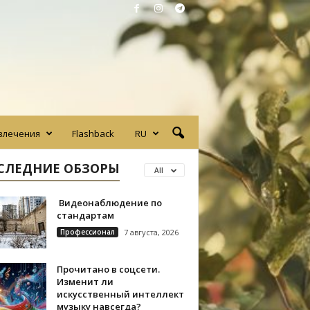
влечения
Flashback
RU
СЛЕДНИЕ ОБЗОРЫ
All
Видеонаблюдение по
стандартам
Профессионал
7 августа, 2026
Прочитано в соцсети.
Изменит ли
искусственный интеллект
музыку навсегда?