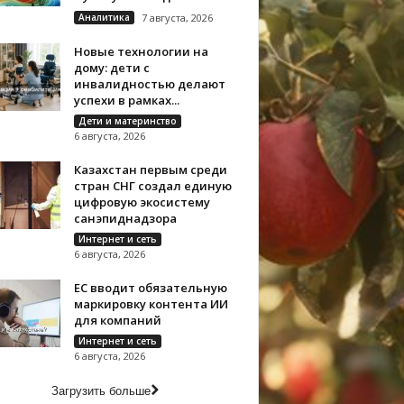
Аналитика
7 августа, 2026
Новые технологии на
дому: дети с
инвалидностью делают
успехи в рамках...
Дети и материнство
6 августа, 2026
Казахстан первым среди
стран СНГ создал единую
цифровую экосистему
санэпиднадзора
Интернет и сеть
6 августа, 2026
ЕС вводит обязательную
маркировку контента ИИ
для компаний
Интернет и сеть
6 августа, 2026
Загрузить больше