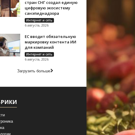
стран СНГ создал единую
цифровую экосистему
санэпиднадзора
Интернет и сеть
6 августа, 2026
ЕС вводит обязательную
маркировку контента ИИ
для компаний
Интернет и сеть
6 августа, 2026
Загрузить больше
БРИКИ
сти
троника
ка
логии