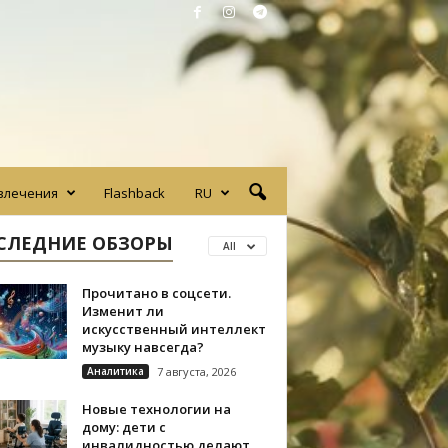
влечения
Flashback
RU
СЛЕДНИЕ ОБЗОРЫ
All
Прочитано в соцсети.
Изменит ли
искусственный интеллект
музыку навсегда?
Аналитика
7 августа, 2026
Новые технологии на
дому: дети с
инвалидностью делают