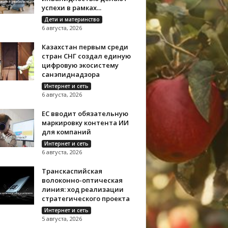
успехи в рамках...
Дети и материнство
6 августа, 2026
Казахстан первым среди
стран СНГ создал единую
цифровую экосистему
санэпиднадзора
Интернет и сеть
6 августа, 2026
ЕС вводит обязательную
маркировку контента ИИ
для компаний
Интернет и сеть
6 августа, 2026
Транскаспийская
волоконно-оптическая
линия: ход реализации
стратегического проекта
Интернет и сеть
5 августа, 2026