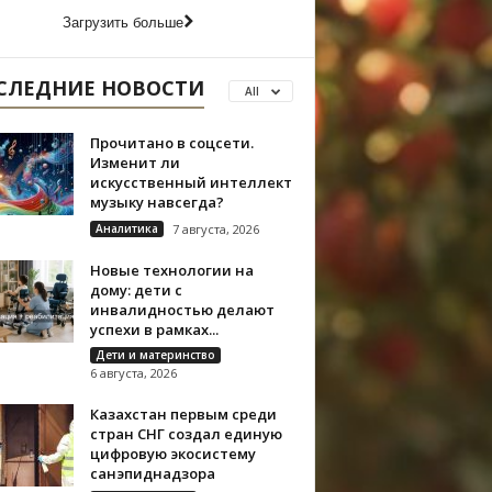
Загрузить больше
СЛЕДНИЕ НОВОСТИ
All
Прочитано в соцсети.
Изменит ли
искусственный интеллект
музыку навсегда?
Аналитика
7 августа, 2026
Новые технологии на
дому: дети с
инвалидностью делают
успехи в рамках...
Дети и материнство
6 августа, 2026
Казахстан первым среди
стран СНГ создал единую
цифровую экосистему
санэпиднадзора