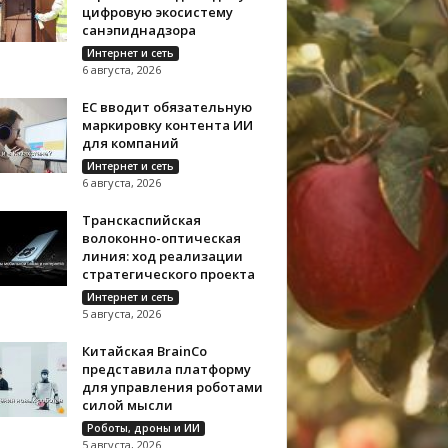
цифровую экосистему
санэпиднадзора
Интернет и сеть
6 августа, 2026
ЕС вводит обязательную
маркировку контента ИИ
для компаний
Интернет и сеть
6 августа, 2026
Транскаспийская
волоконно-оптическая
линия: ход реализации
стратегического проекта
Интернет и сеть
5 августа, 2026
Китайская BrainCo
представила платформу
для управления роботами
силой мысли
Роботы, дроны и ИИ
5 августа, 2026