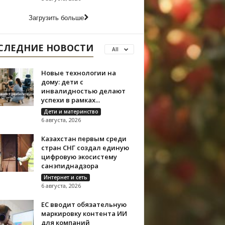
Загрузить больше
СЛЕДНИЕ НОВОСТИ
All
Новые технологии на
дому: дети с
инвалидностью делают
успехи в рамках...
Дети и материнство
6 августа, 2026
Казахстан первым среди
стран СНГ создал единую
цифровую экосистему
санэпиднадзора
Интернет и сеть
6 августа, 2026
ЕС вводит обязательную
маркировку контента ИИ
для компаний