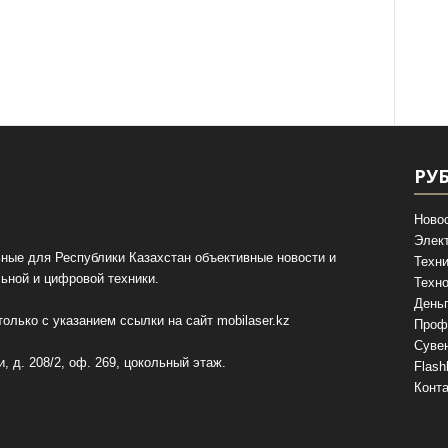
РУ
Ново
Элек
ные для Республики Казахстан объективные новости и
Техни
ьной и цифровой техники.
Техно
День
олько с указанием ссылки на сайт
mobilaser.kz
Проф
Суве
, д. 208/2, оф. 269, цокольный этаж.
Flash
Конт