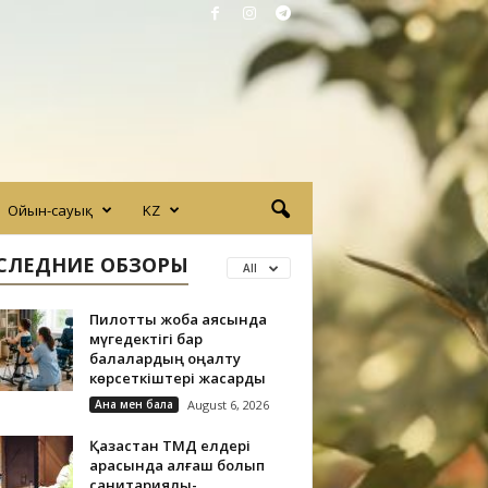
Ойын-сауық
KZ
СЛЕДНИЕ ОБЗОРЫ
All
Пилоттық жоба аясында
мүгедектігі бар
балалардың оңалту
көрсеткіштері жақсарды
Ана мен бала
August 6, 2026
Қазақстан ТМД елдері
арасында алғаш болып
санитариялық-