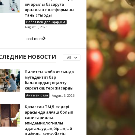
ой арқылы басқаруға
арналған платформаны
таныстырды
Робот пен дрондар,ЖИ
August 5, 2026
Load more
СЛЕДНИЕ НОВОСТИ
All
Пилоттық жоба аясында
мүгедектігі бар
балалардың оңалту
көрсеткіштері жақсарды
Ана мен бала
August 6, 2026
Қазақстан ТМД елдері
арасында алғаш болып
санитариялық-
эпидемиологиялық
қадағалаудың бірыңғай
цифрлық экожүйесін...