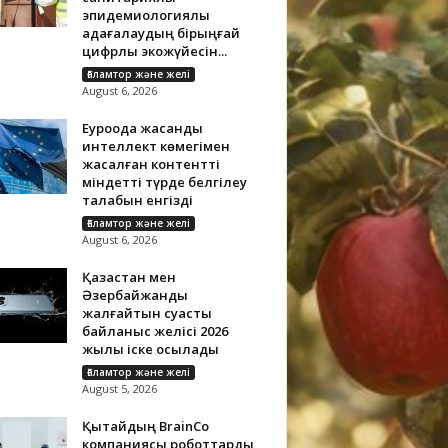
эпидемиологиялық
қадағалаудың бірыңғай
цифрлық экожүйесін...
Ғаламтор және желі
August 6, 2026
Еуроодақ жасанды
интеллект көмегімен
жасалған контентті
міндетті түрде белгілеу
талабын енгізді
Ғаламтор және желі
August 6, 2026
Қазақстан мен
Әзербайжанды
жалғайтын суасты
байланыс желісі 2026
жылы іске қосылады
Ғаламтор және желі
August 5, 2026
Қытайдың BrainCo
компаниясы роботтарды