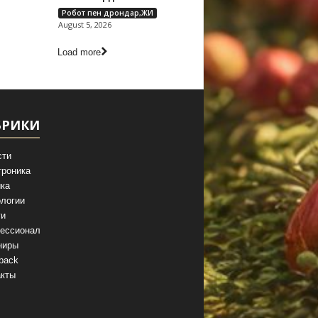
Робот пен дрондар,ЖИ
August 5, 2026
Load more
БРИКИ
сти
троника
ка
логии
ги
ессионал
ниры
back
акты