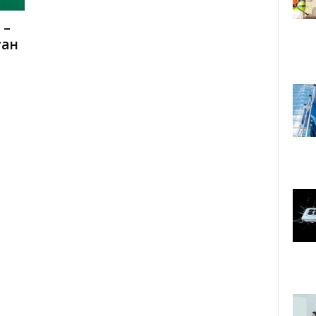
 –
ған