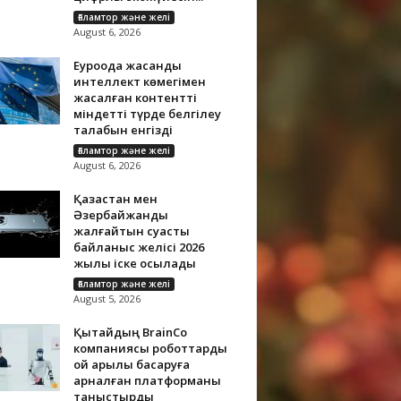
Ғаламтор және желі
August 6, 2026
Еуроодақ жасанды
интеллект көмегімен
жасалған контентті
міндетті түрде белгілеу
талабын енгізді
Ғаламтор және желі
August 6, 2026
Қазақстан мен
Әзербайжанды
жалғайтын суасты
байланыс желісі 2026
жылы іске қосылады
Ғаламтор және желі
August 5, 2026
Қытайдың BrainCo
компаниясы роботтарды
ой арқылы басқаруға
арналған платформаны
таныстырды