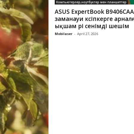
Компьютерлер,ноутбуктер мен планшеттер
ASUS ExpertBook B9406CAA
заманауи кәсіпкерге арнал
ықшам әрі сенімді шешім
Mobilaser
-
April 27, 2026