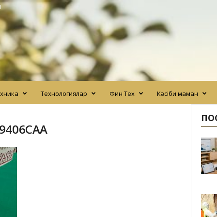
N
хника
Технологиялар
Фин Тех
Кәсіби маман
ПО
B9406CAA